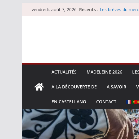
Passer
Récents :
Les brèves du merc
vendredi, août 7, 2026
au
Les brèves du vend
Escalafón 2026 – m
contenu
Escalafón 2026 – no
Les brèves du jeudi
ACTUALITÉS
MADELEINE 2026
LE
A LA DÉCOUVERTE DE
A SAVOIR
V
EN CASTELLANO
CONTACT