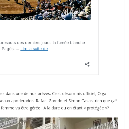
ACTUALITÉS TAURINES
CHRONIQUES TAURINES 2026
des
Istres : la feria des
ultimes émotions
u
18/06/2026
Olivier Castelnau
nes dans une de nos brèves. C’est désormais officiel, Olga
eaux apoderados. Rafael Garrido et Simon Casas, rien que ça!!
 femme va être gérée . A la dure ou en étant « protégée »?