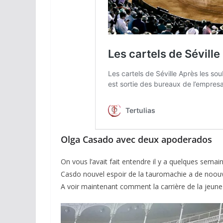
ACTUALITÉS TAURINES
CHRONIQUES TAURINES 2026
Arles : au seuil 
espérances.
Olga Casado avec deux apoderados
02/04/2026
Olivier Castelna
On vous l’avait fait entendre il y a quelques semai
Casdo nouvel espoir de la tauromachie a de noouv
A voir maintenant comment la carrière de la jeune