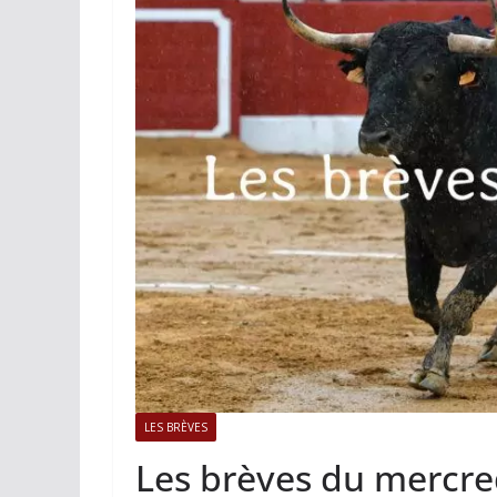
ACTUALITÉS TAURINES
PHOTOS 
Istres, l’ouvert
photos
19/06/2026
Tertulias
LES BRÈVES
Les brèves du mercred