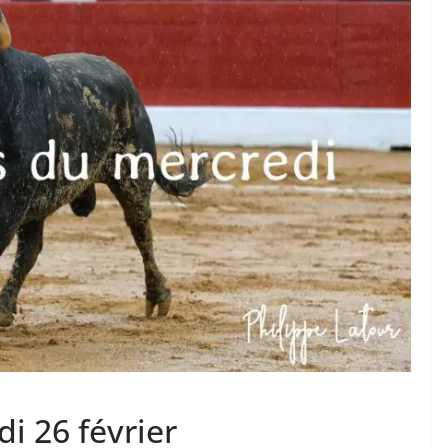
TAURINES 2026
ACTUALITÉS TAURINES
PHOTOS TAURINES 2026
ure en
Bayonne, la corrida des
fêtes en photos
17/07/2026
Tertulias
i 26 février