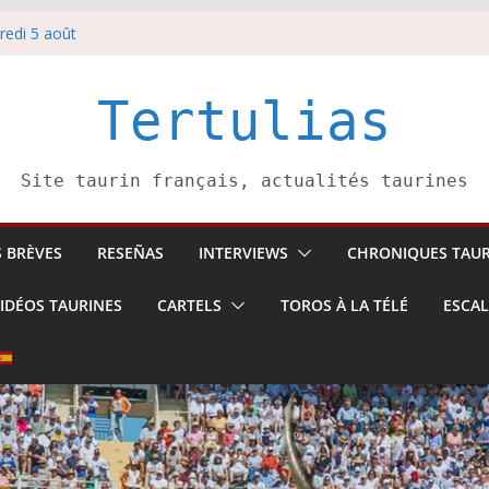
redi 5 août
redi 7 août
atadors de toros-
villeros –
Tertulias
 6 août
Site taurin français, actualités taurines
S BRÈVES
RESEÑAS
INTERVIEWS
CHRONIQUES TAUR
IDÉOS TAURINES
CARTELS
TOROS À LA TÉLÉ
ESCA