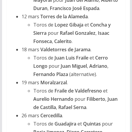
Duran
,
Francisco José Espada
.
12 mars
Torres de la Alameda
.
Toros de
Lopez Gibaja
et
Concha y
Sierra
pour
Rafael Gonzalez
,
Isaac
Fonseca
,
Calerito
.
18 mars
Valdetorres de Jarama
.
Toros de
Juan Luis Fraile
et
Cerro
Longo
pour
Juan Miguel
,
Adriano
,
Fernando Plaza
(alternative).
19 mars
Moralzarzal
.
Toros de
Fraile de Valdefresno
et
Aurelio Hernando
pour
Filiberto
,
Juan
de Castilla
,
Rafael Serna
.
26 mars
Cercedilla
.
Toros de
Guadajira
et
Quintas
pour
Borja Jimenez
,
Diego Carretero
,