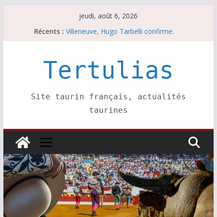
Passer
jeudi, août 6, 2026
au
Récents :
Villeneuve, Hugo Tarbelli confirme.
contenu
Escalafón 2026 – matadors de toros-
Escalafón 2026 – novilleros –
Les brèves du jeudi 6 août
Tertulias
Les brèves du mercredi 5 août
Site taurin français, actualités
taurines