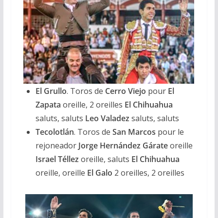
El Grullo
. Toros de
Cerro Viejo
pour
El
Zapata
oreille, 2 oreilles
El Chihuahua
saluts, saluts
Leo Valadez
saluts, saluts
Tecolotlán
. Toros de
San Marcos
pour le
rejoneador
Jorge Hernández Gárate
oreille
Israel Téllez
oreille, saluts
El Chihuahua
oreille, oreille
El Galo
2 oreilles, 2 oreilles