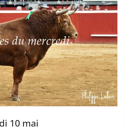
ACTUALITÉS TAURINES
PHOTOS TAURINES 2026
Istres, l’ouverture en
photos
19/06/2026
Tertulias
di 10 mai