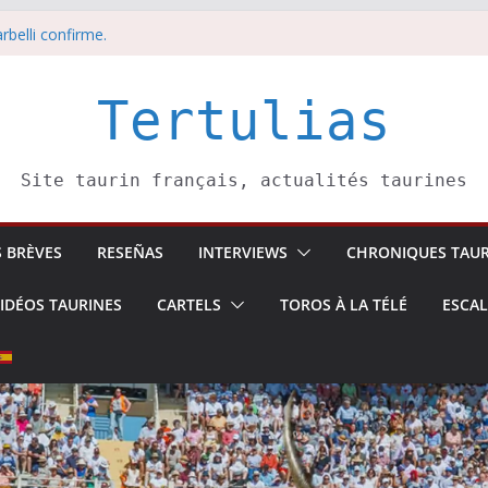
redi 5 août
rbelli confirme.
i 4 août
 Pasai Donibane
Tertulias
 3 août
Site taurin français, actualités taurines
S BRÈVES
RESEÑAS
INTERVIEWS
CHRONIQUES TAUR
IDÉOS TAURINES
CARTELS
TOROS À LA TÉLÉ
ESCA