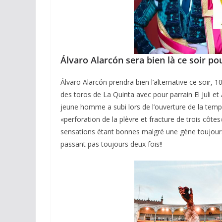
Álvaro Alarcón sera bien là ce soir pou
Álvaro Alarcón prendra bien l’alternative ce soir, 1
 TAURINES
des toros de La Quinta avec pour parrain El Juli et
S TAURINES 2026
jeune homme a subi lors de l’ouverture de la temp
ACTUALITÉS TAURINES
«perforation de la plèvre et fracture de trois côtes»
r Hernández : le
CHRONIQUES TAURINES 2026
sensations étant bonnes malgré une gène toujours e
ge immobile
Madrid, reprend
passant pas toujours deux fois!!
26
Tertulias
10/06/2026
Olivier Castelna