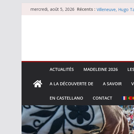
Passer
Récents :
Les brèves du merc
mercredi, août 5, 2026
au
Villeneuve, Hugo Ta
Les brèves du mard
contenu
La Sokamuturra de
Les brèves du lundi
ACTUALITÉS
MADELEINE 2026
LE
A LA DÉCOUVERTE DE
A SAVOIR
V
EN CASTELLANO
CONTACT