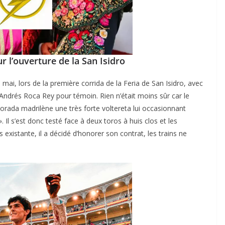
r l’ouverture de la San Isidro
0 mai, lors de la première corrida de la Feria de San Isidro, avec
ACTUALITÉS TAURINES
 Andrés Roca Rey pour témoin. Rien n’était moins sûr car le
CHRONIQUES TAURINES 2026
orada madrilène une très forte voltereta lui occasionnant
. Il s’est donc testé face à deux toros à huis clos et les
Madrid, les nouveaux
xistante, il a décidé d’honorer son contrat, les trains ne
s-toi !
inquisiteurs
u
03/06/2026
Tertulias