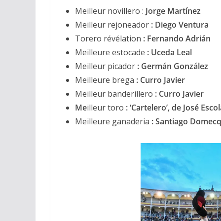
Meilleur novillero :
Jorge Martínez
Meilleur rejoneador
:
Diego Ventura
Torero révélation
: Fernando Adrián
Meilleure estocade
: Uceda Leal
Meilleur picador
: Germán González
Meilleure brega
: Curro Javier
ACTUALITÉS TAURINES
Meilleur banderillero
: Curro Javier
CHRONIQUES TAURINES 2026
Me
illeur toro
: ‘Cartelero’, de José Esco
Arles : au seuil 
Meilleure ganaderia
: Santiago Domec
espérances.
02/04/2026
Olivier Castelna