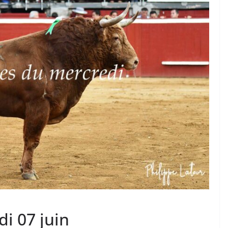
TAURINES 2026
ACTUALITÉS TAURINES
PHOTOS TAURINES 2026
ure en
Bayonne, la corrida des
fêtes en photos
17/07/2026
Tertulias
i 07 juin