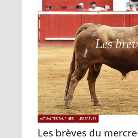
ACTUALITÉS TAURINES
PHOTOS 
Istres, l’ouvert
photos
19/06/2026
Tertulias
ACTUALITÉS TAURINES
LES BRÈVES
Les brèves du mercred