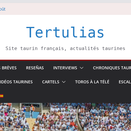
oût
 5 août
li confirme.
août
Tertulias
ai Donibane
Site taurin français, actualités taurines
S BRÈVES
RESEÑAS
INTERVIEWS
CHRONIQUES TAUR
IDÉOS TAURINES
CARTELS
TOROS À LA TÉLÉ
ESCA