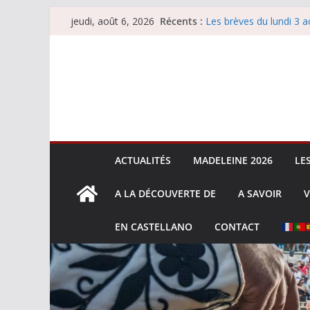
Passer
Récents :
Les brèves du lundi 3 a
jeudi, août 6, 2026
au
Les brèves du mercredi
Villeneuve, Hugo Tarbel
contenu
Les brèves du mardi 4 
La Sokamuturra de Pas
ACTUALITÉS
MADELEINE 2026
LE
A LA DÉCOUVERTE DE
A SAVOIR
V
EN CASTELLANO
CONTACT