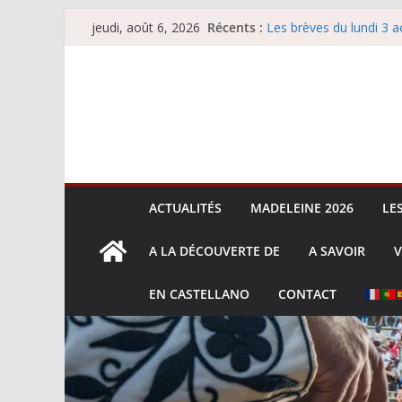
Passer
Récents :
Les brèves du lundi 3 a
jeudi, août 6, 2026
au
Les brèves du mercredi
Villeneuve, Hugo Tarbel
contenu
Les brèves du mardi 4 
La Sokamuturra de Pas
ACTUALITÉS
MADELEINE 2026
LE
A LA DÉCOUVERTE DE
A SAVOIR
V
EN CASTELLANO
CONTACT