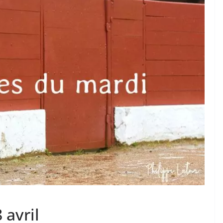
TAURINES 2026
ACTUALITÉS TAURINES
PHOTOS TAURINES 2026
ure en
Bayonne, la corrida des
fêtes en photos
17/07/2026
Tertulias
 avril