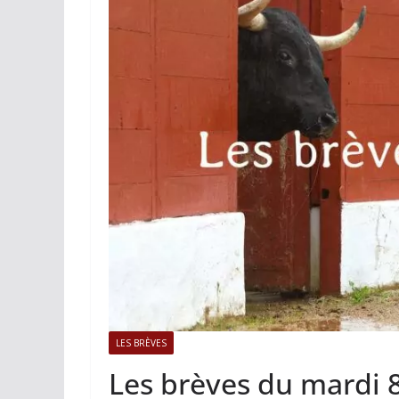
ACTUALITÉS TAURINES
PHOTOS 
Istres, l’ouvert
photos
19/06/2026
Tertulias
LES BRÈVES
Les brèves du mardi 8