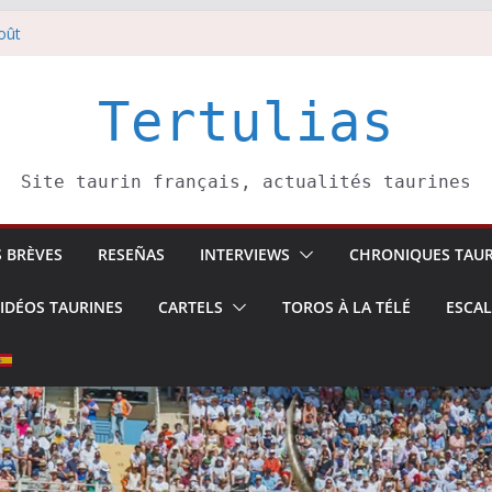
oût
 5 août
li confirme.
août
Tertulias
ai Donibane
Site taurin français, actualités taurines
S BRÈVES
RESEÑAS
INTERVIEWS
CHRONIQUES TAUR
IDÉOS TAURINES
CARTELS
TOROS À LA TÉLÉ
ESCA