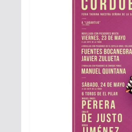
ACTUALITÉS TAURINES
CHRONIQUES TAURINES 2026
Arles : au seuil 
espérances.
02/04/2026
Olivier Castelna