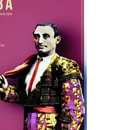
ACTUALITÉS TAURINES
CHRONIQUES TAURINES 2026
des
Istres : la feria des
ultimes émotions
u
18/06/2026
Olivier Castelnau