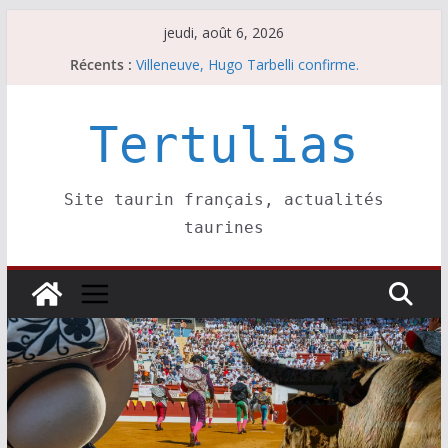
Passer
jeudi, août 6, 2026
au
Les brèves du mercredi 5 août
Récents :
contenu
Villeneuve, Hugo Tarbelli confirme.
Escalafón 2026 – matadors de toros-
Escalafón 2026 – novilleros –
Tertulias
Les brèves du jeudi 6 août
Site taurin français, actualités
taurines