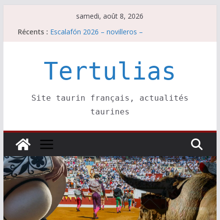
Passer
samedi, août 8, 2026
au
Récents :
Escalafón 2026 – novilleros –
contenu
Les brèves du samedi 8 août
Maurrin, rendez vous est pris pour l’an prochain.
Les brèves du vendredi 7 août
Tertulias
Escalafón 2026 – matadors de toros-
Site taurin français, actualités
taurines