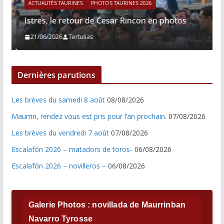
ACTUALITÉS TAURINES
PHOTOS TAURINES 2026
Istres, le retour de Cesar Rincon en photos
21/06/2026
Tertulias
Dernières parutions
Les brèves du samedi 8 août
08/08/2026
Maurrin, rendez vous est pris pour l’an prochain.
07/08/2026
Les brèves du vendredi 7 août
07/08/2026
Escalafón 2026 – matadors de toros-
06/08/2026
Escalafón 2026 – novilleros –
06/08/2026
Galerie Photos : novillada de Maurrinban
Navarro Tyrosse