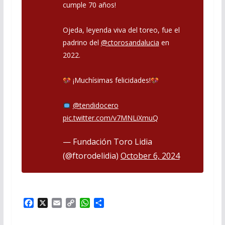
cumple 70 años!
Ojeda, leyenda viva del toreo, fue el
padrino del
@ctorosandalucia
en
2022.
¡Muchísimas felicidades!
@tendidocero
pic.twitter.com/v7MNLiXmuQ
— Fundación Toro Lidia
(@ftorodelidia)
October 6, 2024
F
X
E
C
W
P
a
m
o
h
a
c
a
p
a
r