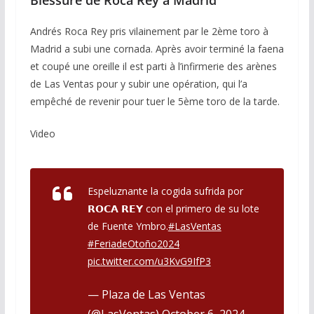
Blessure de Roca Rey à Madrid
Andrés Roca Rey pris vilainement par le 2ème toro à
Madrid a subi une cornada. Après avoir terminé la faena
et coupé une oreille il est parti à l’infirmerie des arènes
de Las Ventas pour y subir une opération, qui l’a
empêché de revenir pour tuer le 5ème toro de la tarde.
Video
Espeluznante la cogida sufrida por
𝗥𝗢𝗖𝗔 𝗥𝗘𝗬 con el primero de su lote
de Fuente Ymbro.
#LasVentas
#FeriadeOtoño2024
pic.twitter.com/u3KvG9IfP3
— Plaza de Las Ventas