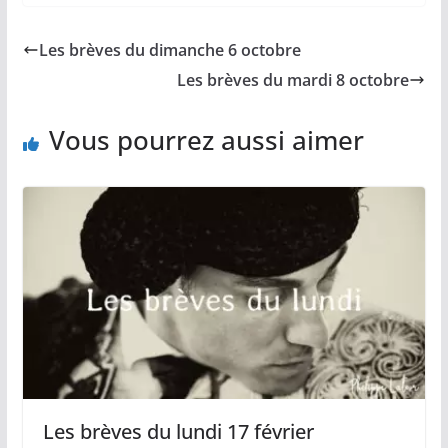
e
i
y
t
t
b
l
L
s
a
Les brèves du dimanche 6 octobre
o
i
A
g
o
n
p
e
Les brèves du mardi 8 octobre
k
k
p
r
Vous pourrez aussi aimer
Les brèves du lundi 17 février