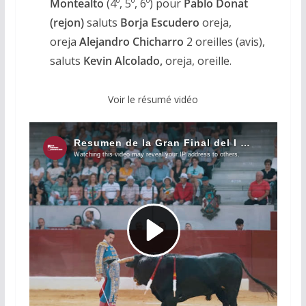
Montealto
(4º, 5º, 6º) pour
Pablo Donat
(rejon)
saluts
Borja Escudero
oreja,
oreja
Alejandro Chicharro
2 oreilles (avis),
saluts
Kevin Alcolado,
oreja, oreille.
Voir le résumé vidéo