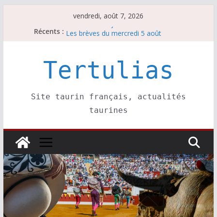
Passer
vendredi, août 7, 2026
au
Récents :
Les brèves du jeudi 6 août
contenu
Les brèves du mercredi 5 août
Les brèves du vendredi 7 août
Escalafón 2026 – matadors de toros-
Tertulias
Escalafón 2026 – novilleros –
Site taurin français, actualités
taurines