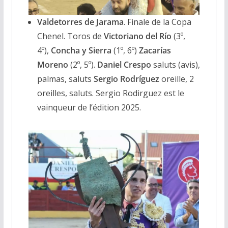
Valdetorres de Jarama
. Finale de la Copa
Chenel. Toros de
Victoriano del Río
(3º,
4º),
Concha y Sierra
(1º, 6º)
Zacarías
Moreno
(2º, 5º).
Daniel Crespo
saluts (avis),
palmas, saluts
Sergio Rodríguez
oreille, 2
oreilles, saluts. Sergio Rodirguez est le
vainqueur de l’édition 2025.