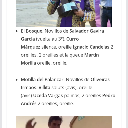
El Bosque.
Novillos de
Salvador Gavira
García
(vuelta au 3°).
Curro
Márquez
silence, oreille
Ignacio Candelas
2
oreilles, 2 oreilles et la queue
Martín
Morilla
oreille, oreille.
Motilla del Palancar.
Novillos de
Oliveiras
Irmãos. Villita
saluts (avis), oreille
(avis)
Uceda Vargas
palmas, 2 oreilles
Pedro
Andrés
2 oreilles, oreille.