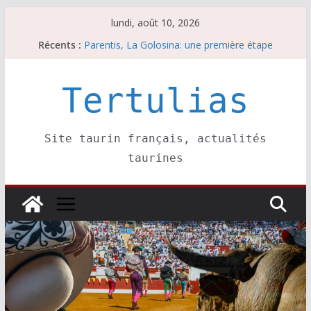
Passer
lundi, août 10, 2026
au
Récents :
Coup de foudre à Soustons
contenu
Parentis, La Golosina: une première étape
Les brèves du lundi 10 août
A Parentis, à part les brindis……
Tertulias
Les brèves du dimanche 9 août
Site taurin français, actualités
taurines