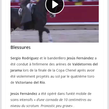
Blessure
s
Sergio Rodriguez
et le banderillero
Jesús Fernández
a
été conduit à l’infirmerie des arènes de
Valdetorres del
Jarama
lors de la finale de la Copa Chenel après avoir
été violemment projetés au sol par le quatrième toro
de
Victoriano del Río
.
Jesús Fernández
a été opéré dans l’unité mobile de
soins intensifs «
d’une cornada de 10 centimètres au
niveau du scrotum. Pronostic peu grave
« .