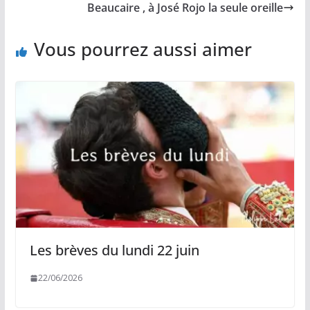
k
k
p
r
Beaucaire , à José Rojo la seule oreille
Vous pourrez aussi aimer
Les brèves du lundi 22 juin
22/06/2026