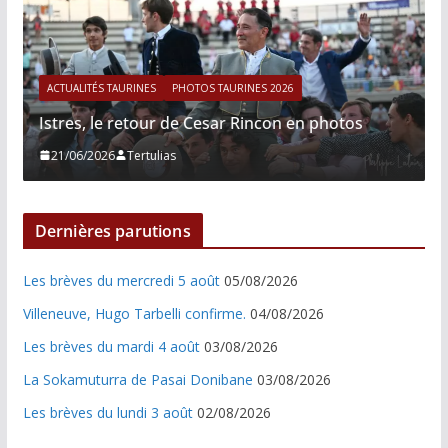
ACTUALITÉS TAURINES
PHOTOS TAURINES 2026
Istres, le retour de Cesar Rincon en photos
21/06/2026
Tertulias
Dernières parutions
Les brèves du mercredi 5 août
05/08/2026
Villeneuve, Hugo Tarbelli confirme.
04/08/2026
Les brèves du mardi 4 août
03/08/2026
La Sokamuturra de Pasai Donibane
03/08/2026
Les brèves du lundi 3 août
02/08/2026