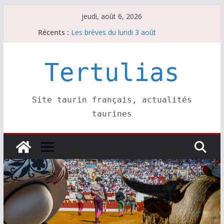
Passer
jeudi, août 6, 2026
au
La Sokamuturra de Pasai Donibane
Récents :
contenu
Les brèves du lundi 3 août
Les brèves du mercredi 5 août
Villeneuve, Hugo Tarbelli confirme.
Tertulias
Les brèves du mardi 4 août
Site taurin français, actualités
taurines