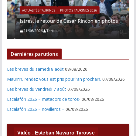
ACTUALITÉS TAURINES
PHOTOS TAURINES 2026
Istres, le retour de Cesar Rincon en photos
21/06/2026
Tertulias
Dernières parutions
Les brèves du samedi 8 août
08/08/2026
Maurrin, rendez vous est pris pour l’an prochain.
07/08/2026
Les brèves du vendredi 7 août
07/08/2026
Escalafón 2026 – matadors de toros-
06/08/2026
Escalafón 2026 – novilleros –
06/08/2026
Vidéo : Esteban Navarro Tyrosse