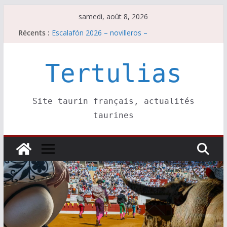
Passer
samedi, août 8, 2026
au
Récents :
Escalafón 2026 – novilleros –
contenu
Les brèves du samedi 8 août
Maurrin, rendez vous est pris pour l’an prochain.
Les brèves du vendredi 7 août
Tertulias
Escalafón 2026 – matadors de toros-
Site taurin français, actualités
taurines