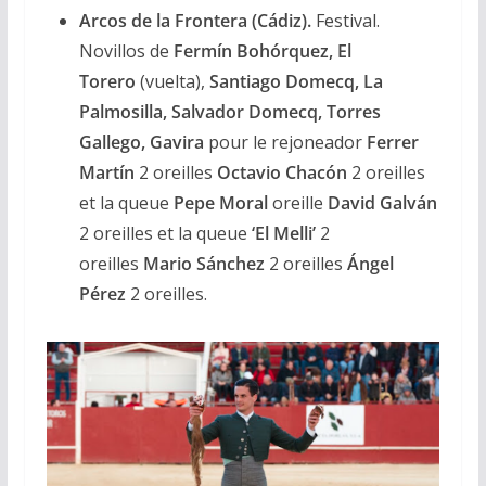
Arcos de la Frontera (Cádiz).
Festival.
Novillos de
Fermín Bohórquez,
El
Torero
(vuelta),
Santiago Domecq, La
Palmosilla, Salvador Domecq, Torres
Gallego,
Gavira
pour le rejoneador
Ferrer
Martín
2 oreilles
Octavio Chacón
2 oreilles
et la queue
Pepe Moral
oreille
David Galván
2 oreilles et la queue
‘El Melli’
2
oreilles
Mario Sánchez
2 oreilles
Ángel
Pérez
2 oreilles.