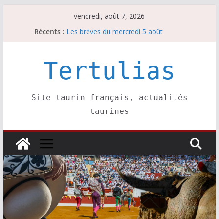
Passer
vendredi, août 7, 2026
au
Récents :
Les brèves du mercredi 5 août
contenu
Les brèves du vendredi 7 août
Escalafón 2026 – matadors de toros-
Escalafón 2026 – novilleros –
Tertulias
Les brèves du jeudi 6 août
Site taurin français, actualités
taurines