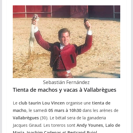
Sebastián Fernández
Tienta de machos y vacas à Vallabrègues
Le
club taurin Lou Vincen
organise une
tienta de
macho
, le samedi
05 mars à 10h30
dans les arènes de
Vallabrègues
(30). Le bétail sera de la ganaderia
Jacques Giraud. Les toreros sont
Andy Younes
,
Lalo de
Maria
,
Joachim Cadenas
et
Bertrand Pujol
.