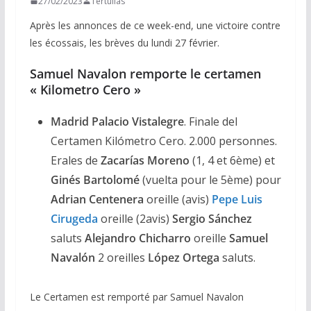
27/02/2023
Tertulias
Après les annonces de ce week-end, une victoire contre
les écossais, les brèves du lundi 27 février.
Samuel Navalon remporte le certamen
« Kilometro Cero »
Madrid
Palacio Vistalegre
. Finale del
Certamen Kilómetro Cero. 2.000 personnes.
Erales de
Zacarías Moreno
(1, 4 et 6ème) et
Ginés Bartolomé
(vuelta pour le 5ème) pour
Adrian Centenera
oreille (avis)
Pepe Luis
Cirugeda
oreille (2avis)
Sergio Sánchez
saluts
Alejandro Chicharro
oreille
Samuel
Navalón
2 oreilles
López Ortega
saluts.
Le Certamen est remporté par Samuel Navalon