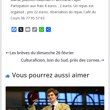
Paricipation aux frais 8 euros , 2 euros. Un repas est
organisé , prix 22 euros, réservation du repas Café du
Cours 06 77 95 57 63.
F
X
E
C
W
P
a
m
o
h
a
c
a
p
a
r
e
i
y
t
t
b
l
L
s
a
Les brèves du dimanche 26 février
o
i
A
g
o
n
p
e
Culturaficion, loin du Sud, près des cornes.
k
k
p
r
Vous pourrez aussi aimer