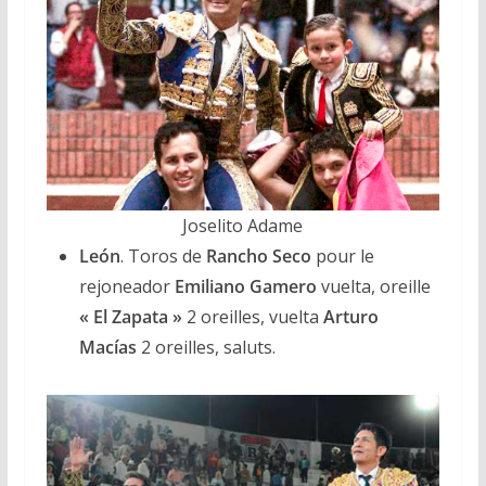
Joselito Adame
León
. Toros de
Rancho Seco
pour le
rejoneador
Emiliano Gamero
vuelta, oreille
« El Zapata »
2 oreilles, vuelta
Arturo
Macías
2 oreilles, saluts.