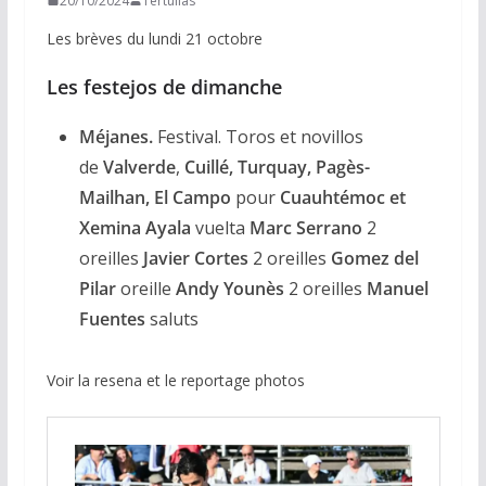
20/10/2024
Tertulias
Les brèves du lundi 21 octobre
Les festejos de dimanche
Méjanes.
Festival. Toros et novillos
de
Valverde
,
Cuillé, Turquay, Pagès-
Mailhan, El Campo
pour
Cuauhtémoc et
Xemina Ayala
vuelta
Marc Serrano
2
oreilles
Javier Cortes
2 oreilles
Gomez del
Pilar
oreille
Andy Younès
2 oreilles
Manuel
Fuentes
saluts
Voir la resena et le reportage photos