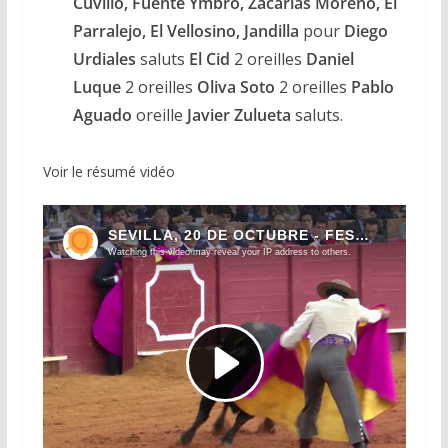
Cuvillo, Fuente Ymbro, Zacarías Moreno, El
Parralejo, El Vellosino, Jandilla
pour
Diego
Urdiales
saluts
El Cid
2 oreilles
Daniel
Luque
2 oreilles
Oliva Soto
2 oreilles
Pablo
Aguado
oreille
Javier Zulueta
saluts.
Voir le résumé vidéo