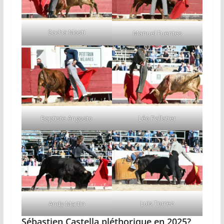
Sacha Mosti
Manuel Fuentes
Baptiste Angosto
Léo Pallatier
Luis Torrez
Andy Martin
Sébastien Castella pléthorique en 2025?