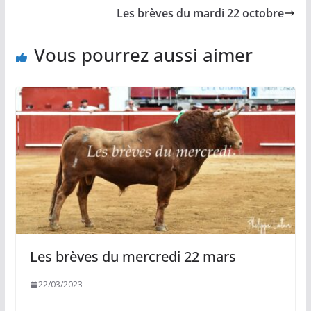
o
n
p
e
Les brèves du mardi 22 octobre
k
k
p
r
Vous pourrez aussi aimer
Les brèves du mercredi 22 mars
22/03/2023