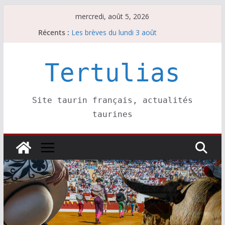
Passer
mercredi, août 5, 2026
au
Récents :
La Sokamuturra de Pasai Donibane
contenu
Les brèves du lundi 3 août
Les brèves du mercredi 5 août
Villeneuve, Hugo Tarbelli confirme.
Tertulias
Les brèves du mardi 4 août
Site taurin français, actualités
taurines