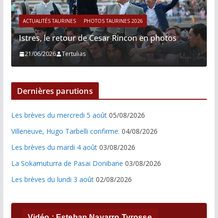
ACTUALITÉS TAURINES
PHOTOS TAURINES 2026
Istres, le retour de Cesar Rincon en photos
21/06/2026
Tertulias
Dernières parutions
Les brèves du mercredi 5 août
05/08/2026
Villeneuve, Hugo Tarbelli confirme.
04/08/2026
Les brèves du mardi 4 août
03/08/2026
La Sokamuturra de Pasai Donibane
03/08/2026
Les brèves du lundi 3 août
02/08/2026
Vidéo : Esteban Navarro Tyrosse