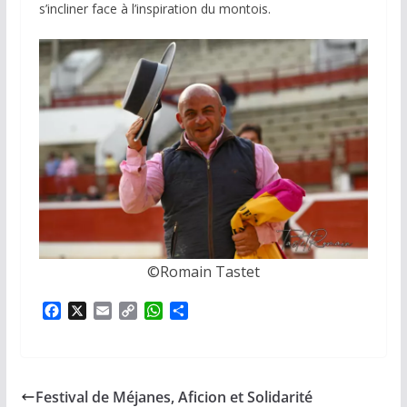
s’incliner face à l’inspiration du montois.
©️Romain Tastet
F
X
E
C
W
P
a
m
o
h
a
c
a
p
a
r
e
i
y
t
t
b
l
L
s
a
Festival de Méjanes, Aficion et Solidarité
o
i
A
g