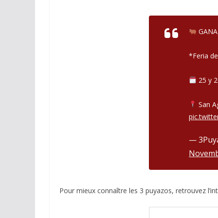
GANA
*Feria d
25 y 2
ACTUALITÉS TAURINES
CHRONIQUES TAURINES 2026
San Ag
pic.twit
Arles : au seuil 
espérances.
— 3Puy
Novemb
02/04/2026
Olivier Castelna
Pour mieux connaître les 3 puyazos, retrouvez l’int