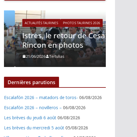
ACTUALITÉS TAURINES
PHOTOS TAURINES 2026
ACTUALITÉS T
Istres, le retour de Cesar
Istres,
Rincon en photos
Nino J
21/06/2026
Tertulias
21/06/2026
Dernières parutions
Escalafón 2026 – matadors de toros-
06/08/2026
Escalafón 2026 – novilleros –
06/08/2026
Les brèves du jeudi 6 août
06/08/2026
Les brèves du mercredi 5 août
05/08/2026