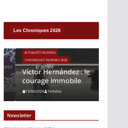
Les Chroniques 2026
ACTUALITÉS TAURINES
CHRONIQUES TAURINES 2026
ACTUALITÉS T
Víctor Hernández : le
CHRONIQUES 
courage immobile
Madrid
13/06/2026
Tertulias
10/06/2026
Newsletter