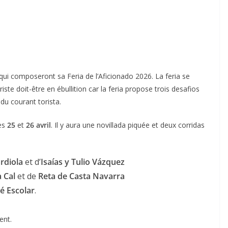
s qui composeront sa Feria de l’Aficionado 2026. La feria se
oriste doit-être en ébullition car la feria propose trois desafios
du courant torista.
les
25
et
26 avril
. Il y aura une novillada piquée et deux corridas
rdiola
et d’
Isaías y Tulio Vázquez
a Cal
et de
Reta de Casta Navarra
é Escolar
.
ent.