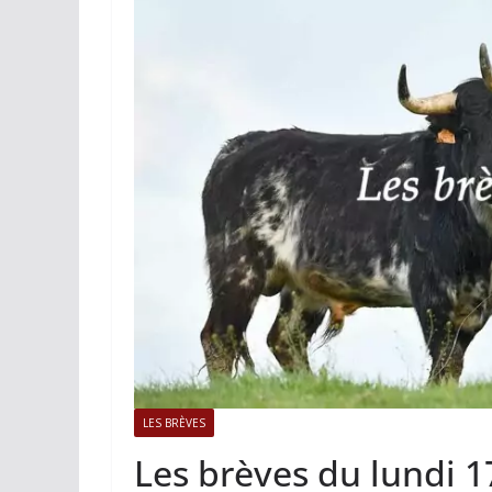
ACTUALITÉS TAURINES
PHOTOS 
Istres, l’ouvert
photos
19/06/2026
Tertulias
LES BRÈVES
Les brèves du lundi 