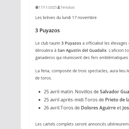
17/11/2025
Tertulias
Les brèves du lundi 17 novembre
3 Puyazos
Le club taurin
3 Puyazos
a officialisé les élevage
déroulera à
San Agustín del Guadalix
. L’aficion t
ganaderos qui réunissent des fers emblématiques 
La feria, composée de trois spectacles, aura lieu 
de toros.
25 avril matin. Novillos de
Salvador Gua
25 avril après-midi.Toros de
Prieto de l
26 avril.Toros de
Dolores Aguirre
et
Jos
Les cartels complets seront annoncés ultérieurem