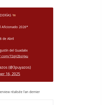
DERÍAS
el Aficionado 2026*
6 de Abril
ACTUALITÉS TAURINES
CHRONIQUES TAURINES 2026
ustín del Guadalix
ter.com/72qV2bsHxu
des
Istres : la feria des
ultimes émotions
azos (@3puyazos)
er 16, 2025
u
18/06/2026
Olivier Castelnau
erview réalisée l’an dernier