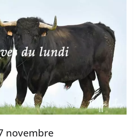
TAURINES 2026
ACTUALITÉS TAURINES
PHOTOS TAURINES 2026
ure en
Bayonne, la corrida des
fêtes en photos
17/07/2026
Tertulias
17 novembre