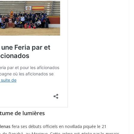
stume de lumières
denas
fera ses débuts officiels en novillada piquée le 21
de Panabá, au Mexique. Cette arène est gérée par le gersois