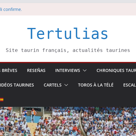
li confirme.
dors de toros-
eros –
août
Tertulias
 5 août
Site taurin français, actualités taurines
S BRÈVES
RESEÑAS
INTERVIEWS
CHRONIQUES TAUR
IDÉOS TAURINES
CARTELS
TOROS À LA TÉLÉ
ESCA