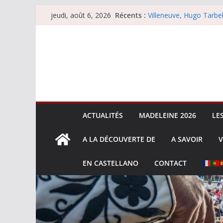
Passer
Récents :
Villeneuve, Hugo Tarbel
jeudi, août 6, 2026
au
Escalafón 2026 – mata
Escalafón 2026 – novill
contenu
Les brèves du jeudi 6 
Les brèves du mercredi
ACTUALITÉS
MADELEINE 2026
LE
A LA DÉCOUVERTE DE
A SAVOIR
V
EN CASTELLANO
CONTACT