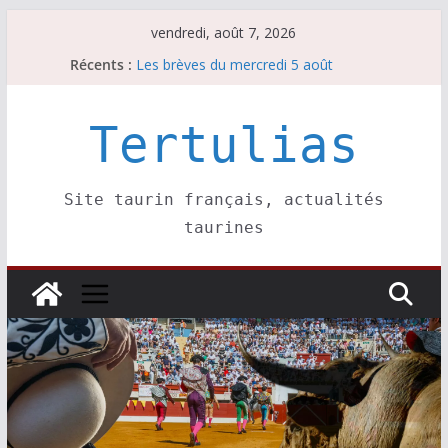
Passer
vendredi, août 7, 2026
au
Récents :
Les brèves du mercredi 5 août
contenu
Les brèves du vendredi 7 août
Escalafón 2026 – matadors de toros-
Escalafón 2026 – novilleros –
Tertulias
Les brèves du jeudi 6 août
Site taurin français, actualités
taurines