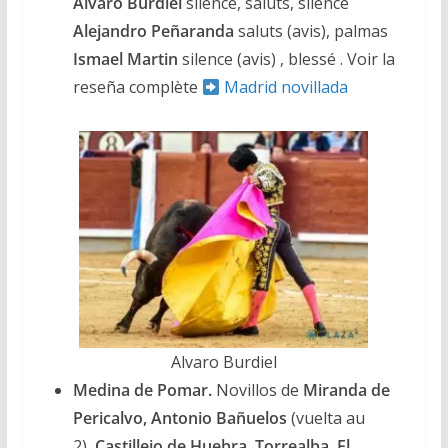
Alvaro Burdiel
silence, saluts, silence
Alejandro Peñaranda
saluts (avis), palmas
Ismael Martin
silence (avis) , blessé . Voir la
reseña complète
Madrid novillada
Alvaro Burdiel
Medina de Pomar.
Novillos de
Miranda de
Pericalvo, Antonio Bañuelos
(vuelta au
2),
Castillejo de Huebra, Torrealba, El