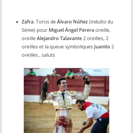
Zafra
. Toros de
Álvaro Núñez
(indulto du
5ème) pour
Miguel Ángel Perera
oreille,
oreille
Alejandro Talavante
2 oreilles, 2
oreilles et la queue symboliques
Juanito
2
oreilles , saluts