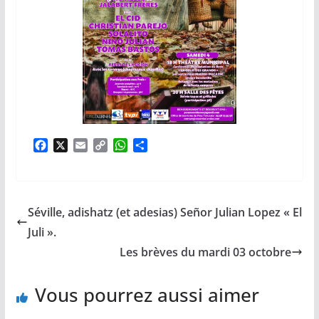
F
X
E
C
W
P
a
m
o
h
a
c
a
p
a
r
e
i
y
t
t
b
l
L
s
a
Séville, adishatz (et adesias) Señor Julian Lopez « El
o
i
A
g
o
n
p
e
Juli ».
k
k
p
r
Les brèves du mardi 03 octobre
Vous pourrez aussi aimer