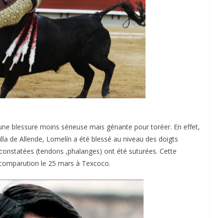
ACTUALITÉS TAURINES
CHRONIQUES TAURINES 2026
des
Istres : la feria des
une blessure moins sérieuse mais génante pour toréer. En effet,
ultimes émotions
lla de Allende, Lomelín a été blessé au niveau des doigts
 constatées (tendons ,phalanges) ont été suturées. Cette
u
18/06/2026
Olivier Castelnau
 comparution le 25 mars à Texcoco.