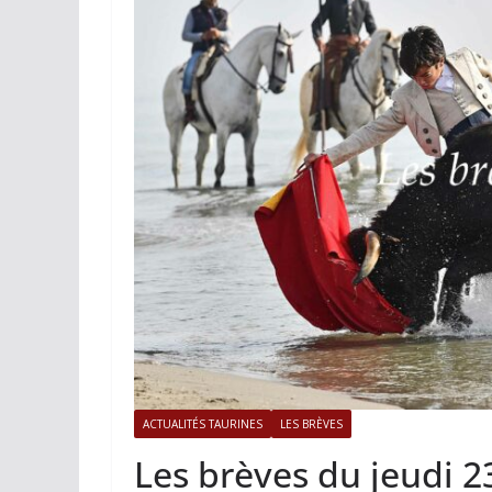
ACTUALITÉS TAURINES
PHOTOS 
Istres, l’ouvert
photos
19/06/2026
Tertulias
ACTUALITÉS TAURINES
LES BRÈVES
Les brèves du jeudi 2