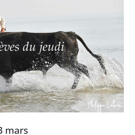
TAURINES 2026
ACTUALITÉS TAURINES
PHOTOS TAURINES 2026
ure en
Bayonne, la corrida des
fêtes en photos
17/07/2026
Tertulias
3 mars