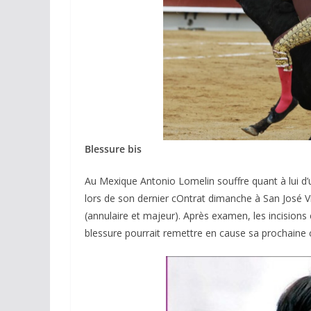
ACTUALITÉS TAURINES
CHRONIQUES TAURINES 2026
Blessure bis
Arles : au seuil 
Au Mexique Antonio Lomelin souffre quant à lui d’
espérances.
lors de son dernier cOntrat dimanche à San José Vi
(annulaire et majeur). Après examen, les incisions
02/04/2026
Olivier Castelna
blessure pourrait remettre en cause sa prochaine