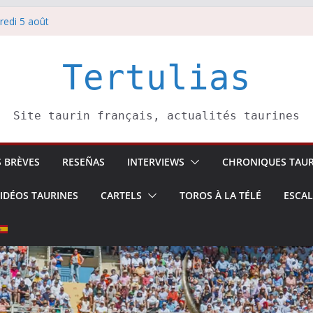
redi 5 août
redi 7 août
atadors de toros-
villeros –
Tertulias
 6 août
Site taurin français, actualités taurines
S BRÈVES
RESEÑAS
INTERVIEWS
CHRONIQUES TAUR
IDÉOS TAURINES
CARTELS
TOROS À LA TÉLÉ
ESCA