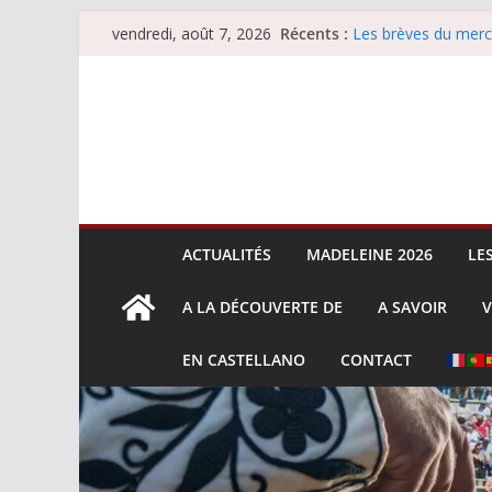
Passer
Récents :
Les brèves du merc
vendredi, août 7, 2026
au
Les brèves du vend
Escalafón 2026 – m
contenu
Escalafón 2026 – no
Les brèves du jeudi
ACTUALITÉS
MADELEINE 2026
LE
A LA DÉCOUVERTE DE
A SAVOIR
V
EN CASTELLANO
CONTACT