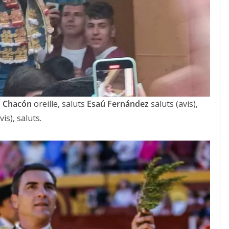
o Chacón
oreille, saluts
Esaú Fernández
saluts (avis),
vis), saluts.