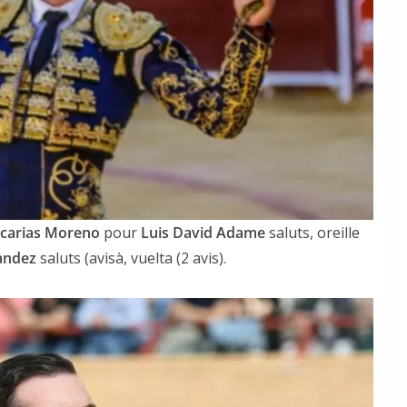
carias Moreno
pour
Luis David Adame
saluts, oreille
andez
saluts (avisà, vuelta (2 avis).