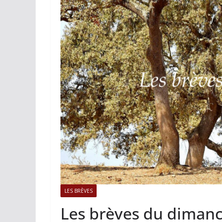
ACTUALITÉS TAURINES
PHOTOS 
Istres, l’ouvert
photos
19/06/2026
Tertulias
LES BRÈVES
Les brèves du dimanc