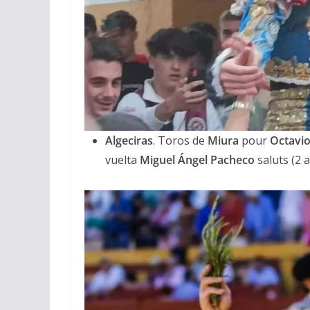
Algeciras
. Toros de
Miura
pour
Octavi
vuelta
Miguel Ángel Pacheco
saluts (2 a