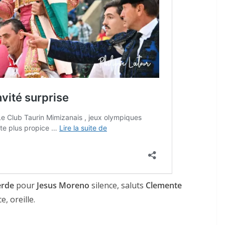
ACTUALITÉS TAURINES
CHRONIQUES TAURINES 2026
des
Istres : la feria des
ultimes émotions
u
18/06/2026
Olivier Castelnau
erde
pour
Jesus Moreno
silence, saluts
Clemente
e, oreille.