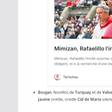
ACTUALITÉS TAURINES
CHRONIQUES TAURINES 2026
Arles : au seuil 
espérances.
02/04/2026
Olivier Castelna
Boujan
. Novillos de
Turquay
et de
Valv
Jaume
oreille, oreille
Cid de Maria
silenc