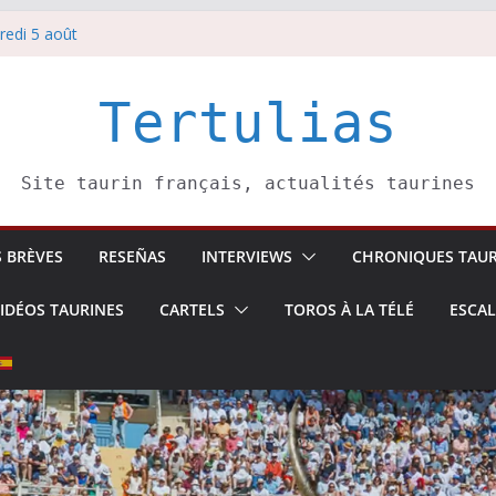
redi 5 août
redi 7 août
atadors de toros-
villeros –
Tertulias
 6 août
Site taurin français, actualités taurines
S BRÈVES
RESEÑAS
INTERVIEWS
CHRONIQUES TAUR
IDÉOS TAURINES
CARTELS
TOROS À LA TÉLÉ
ESCA