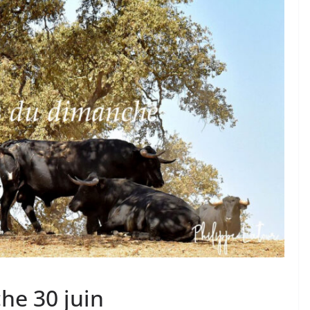
TAURINES 2026
ACTUALITÉS TAURINES
PHOTOS TAURINES 2026
ure en
Bayonne, la corrida des
fêtes en photos
17/07/2026
Tertulias
he 30 juin