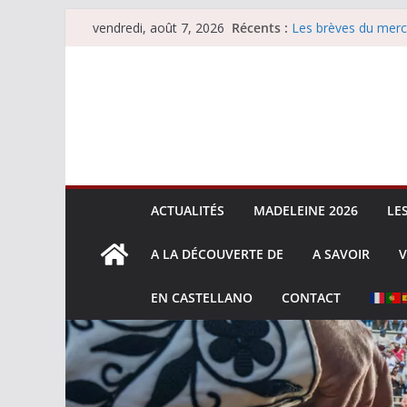
Passer
Récents :
Les brèves du merc
vendredi, août 7, 2026
au
Les brèves du vend
Escalafón 2026 – m
contenu
Escalafón 2026 – no
Les brèves du jeudi
ACTUALITÉS
MADELEINE 2026
LE
A LA DÉCOUVERTE DE
A SAVOIR
V
EN CASTELLANO
CONTACT