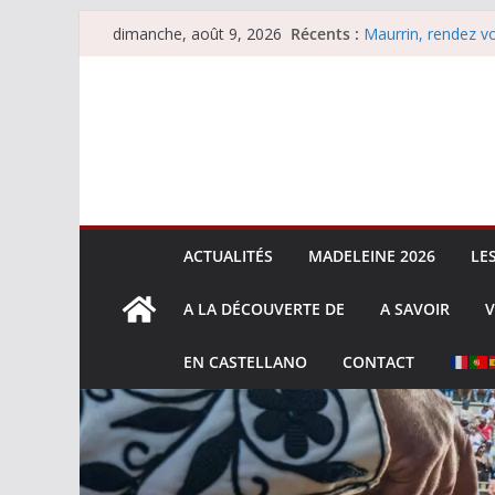
Passer
Récents :
Maurrin, rendez vo
dimanche, août 9, 2026
au
Les brèves du dim
Coup de foudre à
contenu
Parentis, La Golo
Les brèves du sam
ACTUALITÉS
MADELEINE 2026
LE
A LA DÉCOUVERTE DE
A SAVOIR
V
EN CASTELLANO
CONTACT