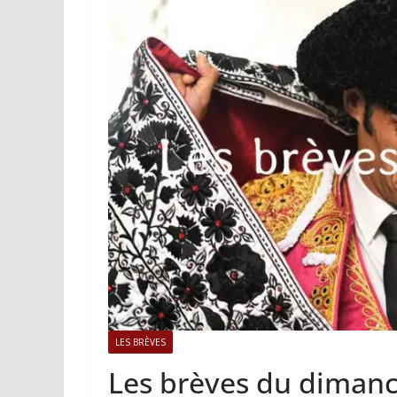
ACTUALITÉS TAURINES
PHOTOS 
Istres, l’ouvert
photos
19/06/2026
Tertulias
LES BRÈVES
Les brèves du diman