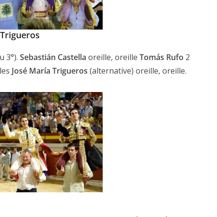
 Trigueros
u 3°).
Sebastián Castella
oreille, oreille
Tomás Rufo
2
lles
José María Trigueros
(alternative) oreille, oreille.