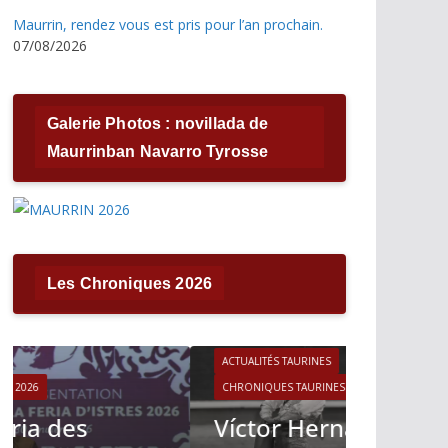
Maurrin, rendez vous est pris pour l’an prochain.
07/08/2026
Galerie Photos : novillada de
Maurrinban Navarro Tyrosse
Les Chroniques 2026
ACTUALITÉS TAURINES
CHRONIQUES TAURINES 2026
ACTUALITÉS T
Víctor Hernández : le
CHRONIQUES 