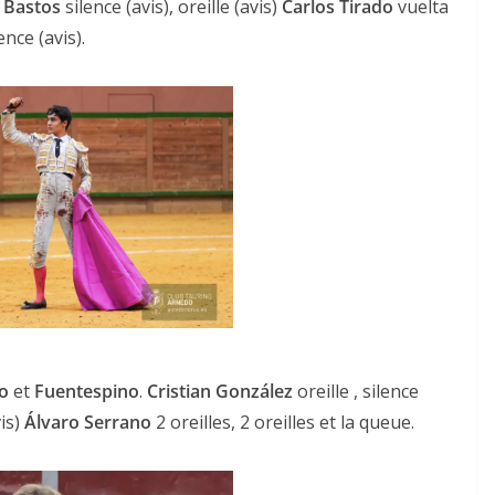
Bastos
silence (avis), oreille (avis)
Carlos
Tirado
vuelta
ence (avis).
o
et
Fuentespino
.
Cristian González
oreille , silence
vis)
Álvaro Serrano
2 oreilles, 2 oreilles et la queue.