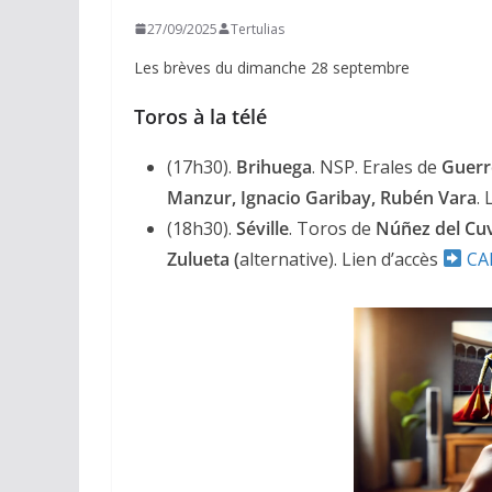
27/09/2025
Tertulias
Les brèves du dimanche 28 septembre
Toros à la télé
(17h30).
Brihuega
. NSP. Erales de
Guerr
Manzur, Ignacio Garibay, Rubén Vara
.
(18h30).
Séville
. Toros de
Núñez del Cuv
Zulueta (
alternative). Lien d’accès
CA
ACTUALITÉS TAURINES
CHRONIQUES TAURINES 2026
Arles : au seuil 