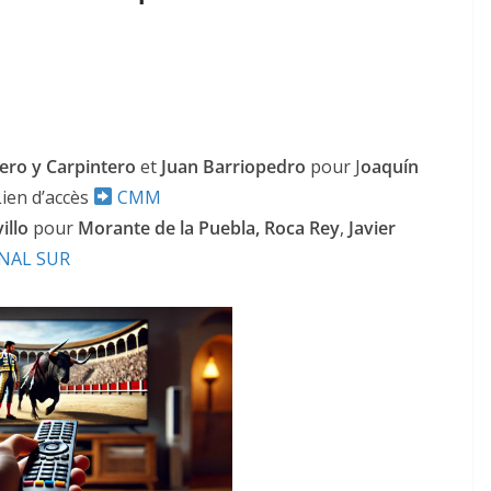
ero y Carpintero
et
Juan Barriopedro
pour J
oaquín
 Lien d’accès
CMM
illo
pour
Morante de la Puebla, Roca Rey
,
Javier
NAL SUR
ACTUALITÉS TAURINES
CHRONIQUES TAURINES 2026
des
Istres : la feria des