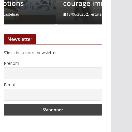
courage immobile
Madrid
13/06/2026
Tertulias
10/06/2026
Newsletter
S'inscrire à notre newsletter
Prénom
E-mail