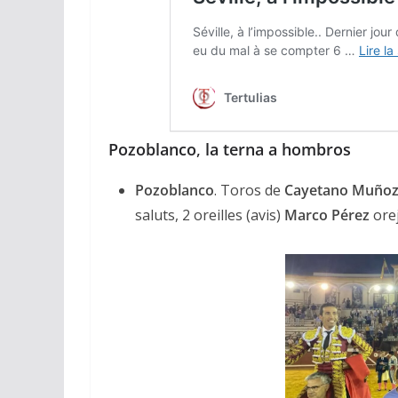
Pozoblanco
,
la terna a hombros
Pozoblanco
. Toros de
Cayetano Muño
saluts, 2 oreilles (avis)
Marco
Pérez
orej