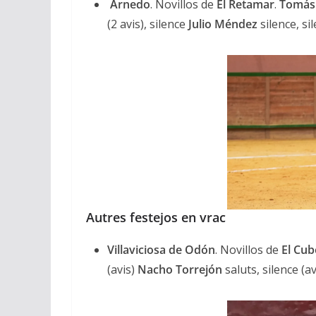
Arnedo
. Novillos de
El
Retamar
.
Tomás
(2 avis), silence
Julio Méndez
silence, sil
Autres festejos en vrac
Villaviciosa de Odón
. Novillos de
El Cub
(avis)
Nacho Torrejón
saluts, silence (a