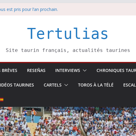
us est pris pour l’an prochain.
anche 9 août
 Soustons
sina: une première étape
Tertulias
edi 8 août
Site taurin français, actualités taurines
S BRÈVES
RESEÑAS
INTERVIEWS
CHRONIQUES TAUR
IDÉOS TAURINES
CARTELS
TOROS À LA TÉLÉ
ESCA