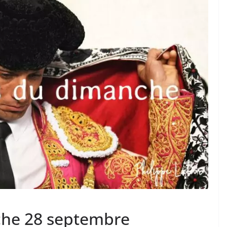
TAURINES 2026
ACTUALITÉS TAURINES
PHOTOS TAURINES 2026
ure en
Bayonne, la corrida des
fêtes en photos
17/07/2026
Tertulias
che 28 septembre