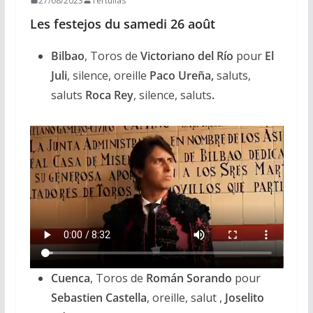
27/08/2023
Tertulias
Les festejos du samedi 26 août
Bilbao
, Toros de
Victoriano del Río
pour
El
Juli
, silence, oreille
Paco Ureña,
saluts,
saluts
Roca Rey
, silence, saluts
.
Cuenca
, Toros de
Román Sorando
pour
Sebastien Castella
, oreille, salut ,
Joselito