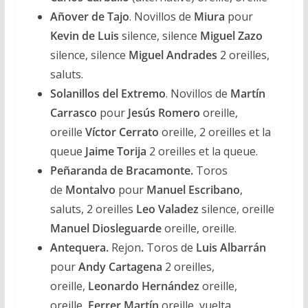
Añover de Tajo
. Novillos de
Miura
pour
Kevin de Luis
silence, silence
Miguel Zazo
silence, silence
Miguel Andrades
2 oreilles,
saluts.
Solanillos del Extremo
. Novillos de
Martín
Carrasco
pour
Jesús Romero
oreille,
oreille
Víctor Cerrato
oreille, 2 oreilles et la
queue
Jaime Torija
2 oreilles et la queue.
Peñaranda de Bracamonte.
Toros
de
Montalvo
pour
Manuel Escribano
,
saluts, 2 oreilles
Leo Valadez
silence, oreille
Manuel Diosleguarde
oreille, oreille.
Antequera.
Rejon
.
Toros de
Luis Albarrán
pour
Andy Cartagena
2 oreilles,
oreille,
Leonardo Hernández
oreille,
oreille,
Ferrer Martín
oreille, vuelta.