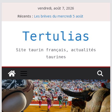
Passer
vendredi, août 7, 2026
au
Les brèves du jeudi 6 août
Récents :
Les brèves du mercredi 5 août
contenu
Les brèves du vendredi 7 août
Escalafón 2026 – matadors de toros-
Tertulias
Escalafón 2026 – novilleros –
Site taurin français, actualités
taurines