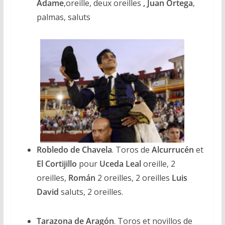
Adame
,oreille, deux oreilles
, Juan Ortega
,
palmas, saluts
Robledo de Chavela
. Toros de
Alcurrucén
et
El Cortijillo
pour
Uceda Leal
oreille, 2
oreilles,
Román
2 oreilles, 2 oreilles
Luis
David
saluts, 2 oreilles.
Tarazona de Aragón
. Toros et novillos de