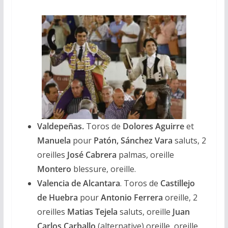
Valdepeñas.
Toros de
Dolores Aguirre
et
Manuela
pour
Patón, Sánchez Vara
saluts, 2
oreilles
José Cabrera
palmas, oreille
Montero
blessure, oreille.
Valencia de Alcantara
. Toros de
Castillejo
de Huebra
pour
Antonio Ferrera
oreille, 2
oreilles
Matias Tejela
saluts, oreille
Juan
Carlos Carballo
(alternative) oreille, oreille