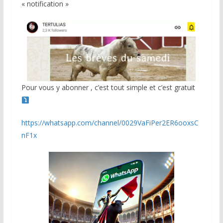
« notification »
Pour vous y abonner , c’est tout simple et c’est gratuit
https://whatsapp.com/channel/0029VaFiPer2ER6ooxsC
nF1x