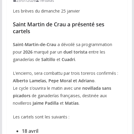
25/01/2026
Tertulias
Les brèves du dimanche 25 janvier
Saint Martin de Crau a présenté ses
cartels
Saint-Martin-de-Crau
a dévoilé sa programmation
pour
2026
marqué par un
duel torista
entre les
ganaderías de
Saltillo
et
Cuadri
.
L’encierro, sera combattu par trois toreros confirmés :
Alberto Lamelas, Pepe Moral et Adriano
.
Le cycle s’ouvrira le matin avec une
novillada sans
picadors
de ganaderías françaises, destinée aux
novilleros
Jaime Padilla
et
Matías
.
Les cartels sont les suivants :
18 avril