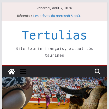
Passer
vendredi, août 7, 2026
Les brèves du jeudi 6 août
au
Récents :
Les brèves du mercredi 5 août
contenu
Les brèves du vendredi 7 août
Escalafón 2026 – matadors de toros-
Escalafón 2026 – novilleros –
Tertulias
Site taurin français, actualités
taurines