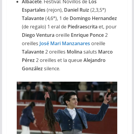
Albacete
. Festival. Novillos de
Los
Espartales
(rejon),
Daniel Ruiz
(2,3,5°)
Talavante
(4,6°), 1 de
Domingo Hernandez
(de regalo) 1 eral de
Piedraescrita
et, pour
Diego Ventura
oreille
Enrique Ponce
2
oreilles
José Mari Manzanares
oreille
Talavante
2 oreilles
Molina
saluts
Marco
Pérez
2 oreilles et la queue
Alejandro
González
silence.