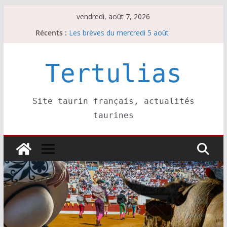
Passer
vendredi, août 7, 2026
au
Récents :
Les brèves du mercredi 5 août
contenu
Les brèves du vendredi 7 août
Escalafón 2026 – matadors de toros-
Escalafón 2026 – novilleros –
Tertulias
Les brèves du jeudi 6 août
Site taurin français, actualités
taurines