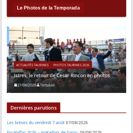
Le Photos de la Temporada
ACTUALITÉS TAURINES
PHOTOS TAURINES 2026
Istres, le retour de Cesar Rincon en photos
21/06/2026
Tertulias
Dernières parutions
Les brèves du vendredi 7 août
07/08/2026
Escalafón 2026 – matadors de toros-
06/08/2026