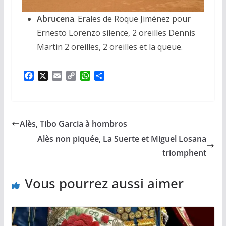
Abrucena
. Erales de Roque Jiménez pour
Ernesto Lorenzo silence, 2 oreilles Dennis
Martin 2 oreilles, 2 oreilles et la queue.
F
X
E
C
W
P
a
m
o
h
a
c
a
p
a
r
e
i
y
t
t
b
l
L
s
a
Alès, Tibo Garcia à hombros
o
i
A
g
o
n
p
e
Alès non piquée, La Suerte et Miguel Losana
k
k
p
r
triomphent
Vous pourrez aussi aimer