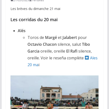
21/05/2023
Tertulias
Les brèves du dimanche 21 mai
Les corridas du 20 mai
Alés
Toros de
Margé
et
Jalabert
pour
Octavio Chacon
silence, salut
Tibo
Garcia
oreille, oreille
El Rafi
silence,
oreille. Voir le reseña complète
Ales
20 ma
i