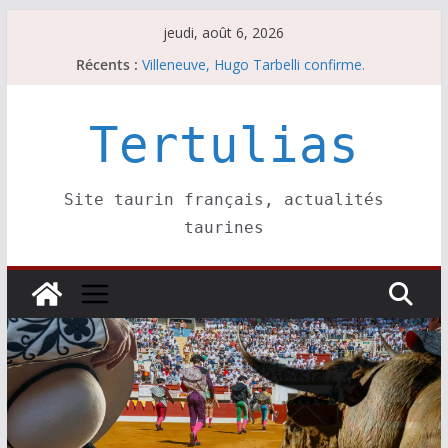
Passer
jeudi, août 6, 2026
au
Les brèves du mercredi 5 août
Récents :
contenu
Villeneuve, Hugo Tarbelli confirme.
Les brèves du mardi 4 août
La Sokamuturra de Pasai Donibane
Tertulias
Les brèves du jeudi 6 août
Site taurin français, actualités
taurines