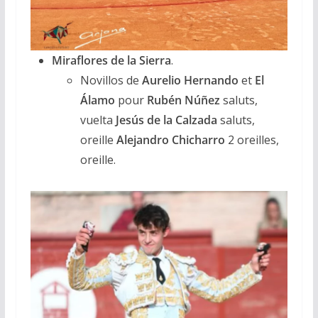
Miraflores de la Sierra
.
Novillos de
Aurelio Hernando
et
El
Álamo
pour
Rubén Núñez
saluts,
vuelta
Jesús de la Calzada
saluts,
oreille
Alejandro
Chicharro
2 oreilles,
oreille.