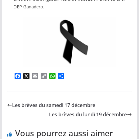
DEP Ganadero.
F
X
E
C
W
P
a
m
o
h
a
c
a
p
a
r
e
i
y
t
t
b
l
L
s
a
Les brèves du samedi 17 décembre
o
i
A
g
o
n
p
e
Les brèves du lundi 19 décembre
k
k
p
r
Vous pourrez aussi aimer