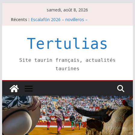
Passer
samedi, août 8, 2026
au
Récents :
Escalafón 2026 – novilleros –
contenu
Les brèves du samedi 8 août
Maurrin, rendez vous est pris pour l’an prochain.
Les brèves du vendredi 7 août
Tertulias
Escalafón 2026 – matadors de toros-
Site taurin français, actualités
taurines