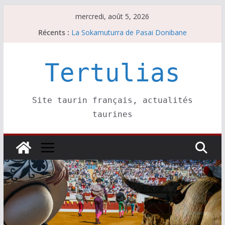
Passer
mercredi, août 5, 2026
au
Les brèves du mardi 4 août
Récents :
contenu
La Sokamuturra de Pasai Donibane
Les brèves du lundi 3 août
Les brèves du mercredi 5 août
Tertulias
Villeneuve, Hugo Tarbelli confirme.
Site taurin français, actualités
taurines