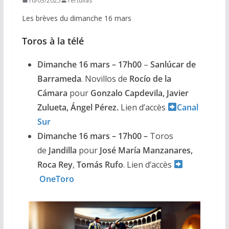
16/03/2025
Tertulias
Les brèves du dimanche 16 mars
Toros à la télé
Dimanche 16 mars – 17h00
–
Sanlúcar de
Barrameda
. Novillos de
Rocío de la
Cámara
pour
Gonzalo Capdevila, Javier
Zulueta, Ángel Pérez.
Lien d’accès
Canal
Sur
Dimanche 16 mars – 17h00 –
Toros
de
Jandilla
pour
José María Manzanares,
Roca Rey
,
Tomás Rufo
. Lien d’accès
OneToro