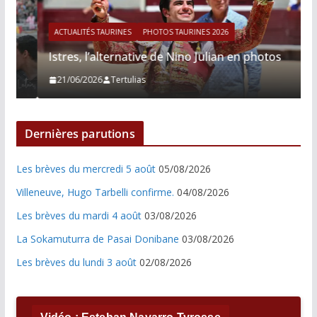
ACTUALITÉS TAURINES
PHOTOS TAURINES 2026
Istres, l’alternative de Nino Julian en photos
21/06/2026
Tertulias
Dernières parutions
Les brèves du mercredi 5 août
05/08/2026
Villeneuve, Hugo Tarbelli confirme.
04/08/2026
Les brèves du mardi 4 août
03/08/2026
La Sokamuturra de Pasai Donibane
03/08/2026
Les brèves du lundi 3 août
02/08/2026