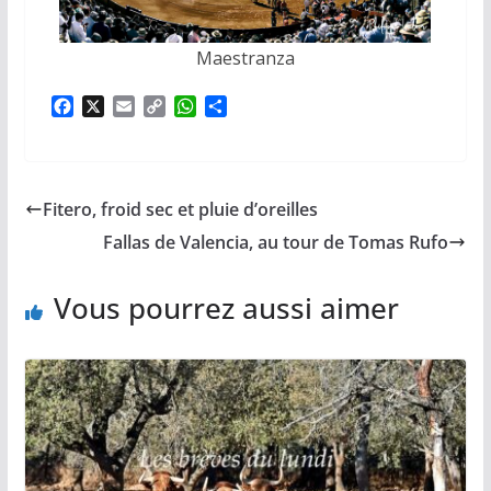
Maestranza
F
X
E
C
W
P
a
m
o
h
a
c
a
p
a
r
e
i
y
t
t
b
l
L
s
a
Fitero, froid sec et pluie d’oreilles
o
i
A
g
o
n
p
e
Fallas de Valencia, au tour de Tomas Rufo
k
k
p
r
Vous pourrez aussi aimer