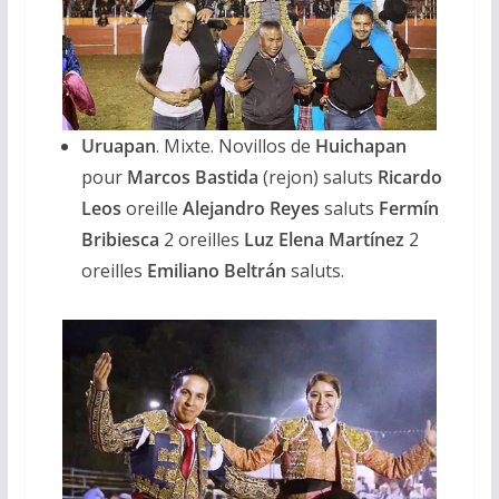
Uruapan
. Mixte. Novillos de
Huichapan
pour
Marcos Bastida
(rejon) saluts
Ricardo
Leos
oreille
Alejandro Reyes
saluts
Fermín
Bribiesca
2 oreilles
Luz Elena Martínez
2
oreilles
Emiliano Beltrán
saluts.