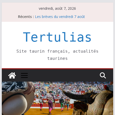
Passer
vendredi, août 7, 2026
au
Récents :
Les brèves du vendredi 7 août
contenu
Escalafón 2026 – matadors de toros-
Escalafón 2026 – novilleros –
Les brèves du jeudi 6 août
Tertulias
Les brèves du mercredi 5 août
Site taurin français, actualités
taurines