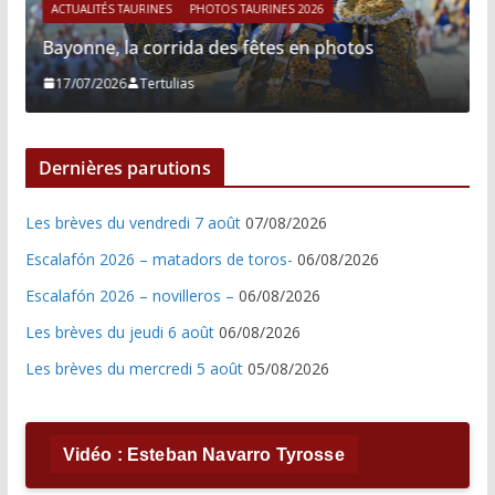
ACTUALITÉS TAURINES
PHOTOS TAURINES 2026
Bayonne, la corrida des fêtes en photos
17/07/2026
Tertulias
Dernières parutions
Les brèves du vendredi 7 août
07/08/2026
Escalafón 2026 – matadors de toros-
06/08/2026
Escalafón 2026 – novilleros –
06/08/2026
Les brèves du jeudi 6 août
06/08/2026
Les brèves du mercredi 5 août
05/08/2026
Vidéo : Esteban Navarro Tyrosse