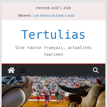
Passer
mercredi, août 5, 2026
au
Récents :
Les brèves du lundi 3 août
contenu
Les brèves du mercredi 5 août
Villeneuve, Hugo Tarbelli confirme.
Les brèves du mardi 4 août
Tertulias
La Sokamuturra de Pasai Donibane
Site taurin français, actualités
taurines