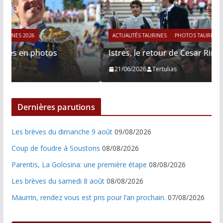
ACTUALITÉS TAURINES
PHOTOS TAURINES 2026
Istres, le retour de Cesar Rincon en photos
21/06/2026
Tertulias
Dernières parutions
Les brèves du dimanche 9 août
09/08/2026
Coup de foudre à Soustons
08/08/2026
Parentis, La Golosina: une première étape
08/08/2026
Les brèves du samedi 8 août
08/08/2026
Maurrin, rendez vous est pris pour l’an prochain.
07/08/2026