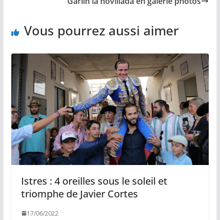
Garlin la novillada en galerie photos
k
k
p
r
Vous pourrez aussi aimer
Istres : 4 oreilles sous le soleil et
triomphe de Javier Cortes
17/06/2022