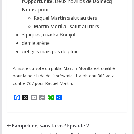
l’Opportunité.
Deux novillos de
Domecq
Nuñez
pour
Raquel Martin
:salut au tiers
Martin Morilla :
salut au tiers
3 piques, cuadra
Bonijol
demie arène
ciel gris mais pas de pluie
A l’issue du vote du public
Martin Morilla
est qualifié
pour la novillada de l’après-midi. Il a obtenu 308 voix
contre 267 pour Raquel Martin.
F
X
E
C
W
P
a
m
o
h
a
c
a
p
a
r
e
i
y
t
t
b
l
L
s
a
Pampelune, sans toros? Episode 2
o
i
A
g
o
n
p
e