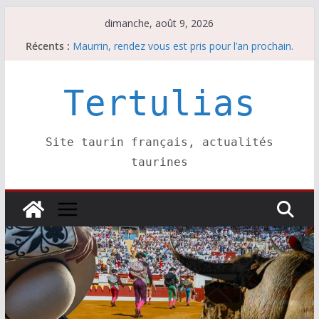
Passer
dimanche, août 9, 2026
au
Récents :
Maurrin, rendez vous est pris pour l’an prochain.
contenu
Les brèves du dimanche 9 août
Coup de foudre à Soustons
Parentis, La Golosina: une première étape
Tertulias
Les brèves du samedi 8 août
Site taurin français, actualités
taurines