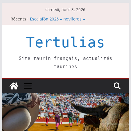
Passer
samedi, août 8, 2026
au
Récents :
Escalafón 2026 – novilleros –
contenu
Les brèves du samedi 8 août
Maurrin, rendez vous est pris pour l’an prochain.
Les brèves du vendredi 7 août
Tertulias
Escalafón 2026 – matadors de toros-
Site taurin français, actualités
taurines