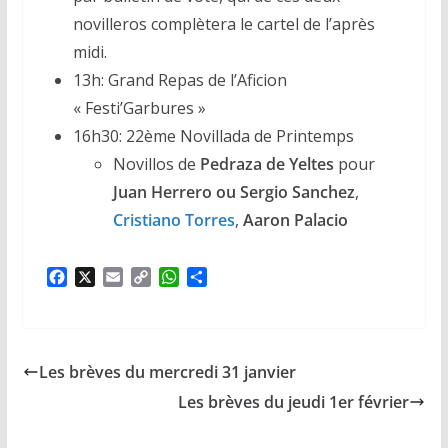
novilleros complètera le cartel de l’après
midi.
13h: Grand Repas de l’Aficion
« Festi’Garbures »
16h30: 22ème Novillada de Printemps
Novillos de
Pedraza de Yeltes
pour
Juan Herrero ou
Sergio Sanchez
,
Cristiano Torres
,
Aaron Palacio
F
X
E
C
W
P
a
m
o
h
a
c
a
p
a
r
e
i
y
t
t
b
l
L
s
a
Les brèves du mercredi 31 janvier
o
i
A
g
o
n
p
e
Les brèves du jeudi 1er février
k
k
p
r