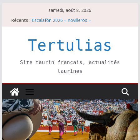
Passer
samedi, août 8, 2026
au
Escalafón 2026 – matadors de toros-
Récents :
Escalafón 2026 – novilleros –
contenu
Les brèves du samedi 8 août
Maurrin, rendez vous est pris pour l’an prochain.
Tertulias
Les brèves du vendredi 7 août
Site taurin français, actualités
taurines