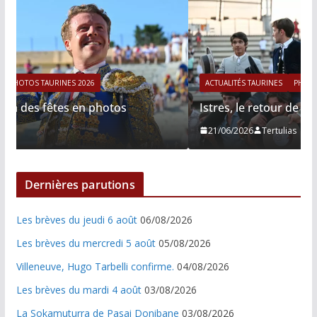
ACTUALITÉS TAURINES
PHOTOS TAURINES 2026
Istres, le retour de Cesar Rincon en photos
21/06/2026
Tertulias
Dernières parutions
Les brèves du jeudi 6 août
06/08/2026
Les brèves du mercredi 5 août
05/08/2026
Villeneuve, Hugo Tarbelli confirme.
04/08/2026
Les brèves du mardi 4 août
03/08/2026
La Sokamuturra de Pasai Donibane
03/08/2026