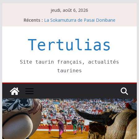
Passer
jeudi, août 6, 2026
au
Récents :
La Sokamuturra de Pasai Donibane
contenu
Les brèves du jeudi 6 août
Les brèves du mercredi 5 août
Villeneuve, Hugo Tarbelli confirme.
Tertulias
Les brèves du mardi 4 août
Site taurin français, actualités
taurines