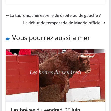
c
a
p
a
r
e
i
y
t
t
b
l
L
s
a
La tauromachie est-elle de droite ou de gauche ?
o
i
A
g
o
n
p
e
Le début de temporada de Madrid officiel
k
k
p
r
Vous pourrez aussi aimer
Les brèves du vendredi 30 juin