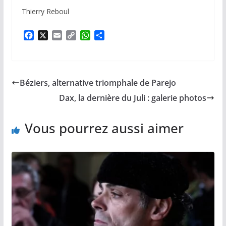
Thierry Reboul
F
X
E
C
W
P
a
m
o
h
a
c
a
p
a
r
e
i
y
t
t
b
l
L
s
a
Béziers, alternative triomphale de Parejo
o
i
A
g
o
n
p
e
Dax, la dernière du Juli : galerie photos
k
k
p
r
Vous pourrez aussi aimer