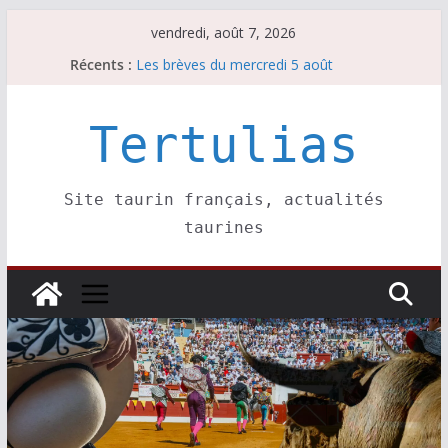
Passer
vendredi, août 7, 2026
au
Récents :
Les brèves du mercredi 5 août
contenu
Les brèves du vendredi 7 août
Escalafón 2026 – matadors de toros-
Escalafón 2026 – novilleros –
Tertulias
Les brèves du jeudi 6 août
Site taurin français, actualités
taurines