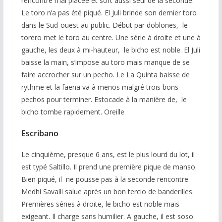
rencontre mal placée et sort aussi seul de la seconde.
Le toro n’a pas été piqué. El Juli brinde son dernier toro
dans le Sud-ouest au public. Début par doblones, le
torero met le toro au centre. Une série à droite et une à
gauche, les deux à mi-hauteur, le bicho est noble. El Juli
baisse la main, s’impose au toro mais manque de se
faire accrocher sur un pecho. Le La Quinta baisse de
rythme et la faena va à menos malgré trois bons
pechos pour terminer. Estocade à la manière de, le
bicho tombe rapidement. Oreille
Escribano
Le cinquième, presque 6 ans, est le plus lourd du lot, il
est typé Saltillo. Il prend une première pique de manso.
Bien piqué, il ne pousse pas à la seconde rencontre.
Medhi Savalli salue après un bon tercio de banderilles.
Premières séries à droite, le bicho est noble mais
exigeant. Il charge sans humilier. A gauche, il est soso.