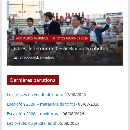
ACTUALITÉS TAURINES
PHOTOS TAURINES 2026
Istres, le retour de Cesar Rincon en photos
21/06/2026
Tertulias
Dernières parutions
Les brèves du vendredi 7 août
07/08/2026
Escalafón 2026 – matadors de toros-
06/08/2026
Escalafón 2026 – novilleros –
06/08/2026
Les brèves du jeudi 6 août
06/08/2026