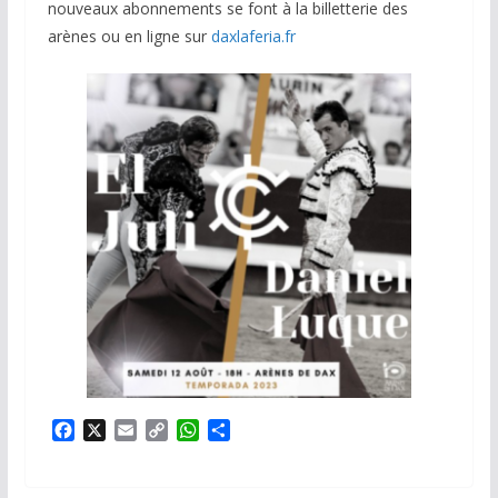
nouveaux abonnements se font à la billetterie des
arènes ou en ligne sur
daxlaferia.fr
F
X
E
C
W
P
a
m
o
h
a
c
a
p
a
r
e
i
y
t
t