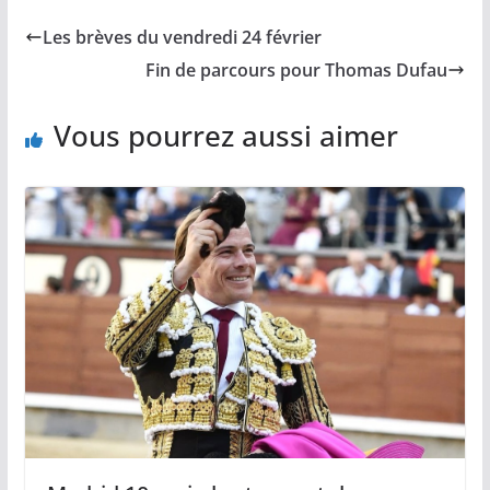
b
l
L
s
a
Les brèves du vendredi 24 février
o
i
A
g
o
n
p
e
Fin de parcours pour Thomas Dufau
k
k
p
r
Vous pourrez aussi aimer