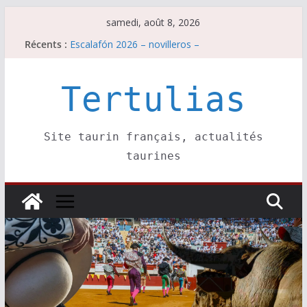
Passer
samedi, août 8, 2026
au
Récents :
Escalafón 2026 – novilleros –
contenu
Les brèves du samedi 8 août
Maurrin, rendez vous est pris pour l’an prochain.
Les brèves du vendredi 7 août
Tertulias
Escalafón 2026 – matadors de toros-
Site taurin français, actualités
taurines