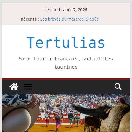
Passer
vendredi, août 7, 2026
au
Récents :
Les brèves du mercredi 5 août
contenu
Les brèves du vendredi 7 août
Escalafón 2026 – matadors de toros-
Escalafón 2026 – novilleros –
Tertulias
Les brèves du jeudi 6 août
Site taurin français, actualités
taurines