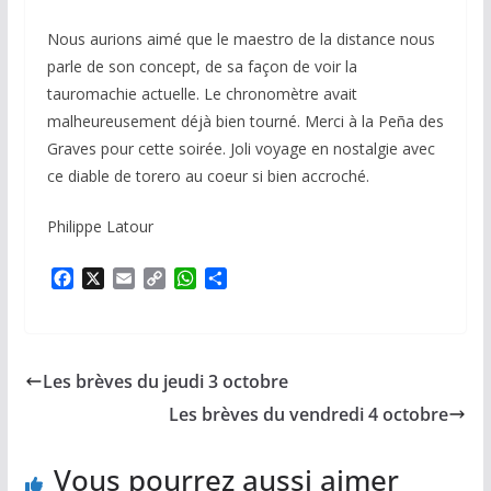
Nous aurions aimé que le maestro de la distance nous
parle de son concept, de sa façon de voir la
tauromachie actuelle. Le chronomètre avait
malheureusement déjà bien tourné. Merci à la Peña des
Graves pour cette soirée. Joli voyage en nostalgie avec
ce diable de torero au coeur si bien accroché.
Philippe Latour
F
X
E
C
W
P
a
m
o
h
a
c
a
p
a
r
e
i
y
t
t
b
l
L
s
a
Les brèves du jeudi 3 octobre
o
i
A
g
o
n
p
e
Les brèves du vendredi 4 octobre
k
k
p
r
Vous pourrez aussi aimer