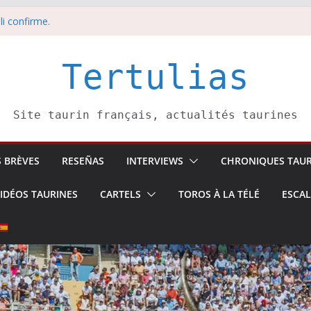
li confirme.
dors de toros-
eros –
août
Tertulias
 5 août
Site taurin français, actualités taurines
S BRÈVES
RESEÑAS
INTERVIEWS
CHRONIQUES TAUR
IDÉOS TAURINES
CARTELS
TOROS À LA TÉLÉ
ESCA