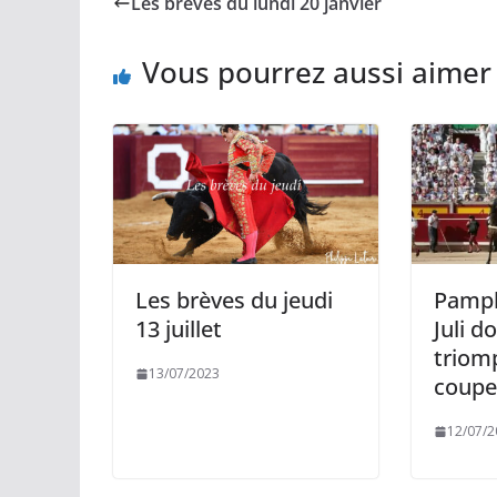
Les brèves du lundi 20 janvier
o
i
A
g
o
n
p
e
k
k
p
r
Vous pourrez aussi aimer
Les brèves du jeudi
Pamplo
13 juillet
Juli d
triom
13/07/2023
coupe 
12/07/2