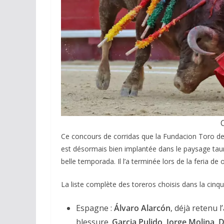
ACTUALITÉS TAURINES
CHRONIQUES TAURINES 2026
Arles : au seuil 
Ce concours de corridas que la Fundacion Toro de
espérances.
est désormais bien implantée dans le paysage tauri
02/04/2026
Olivier Castelna
belle temporada. Il l’a terminée lors de la feria de
La liste complète des toreros choisis dans la cin
Espagne :
Álvaro Alarcón
, déjà retenu 
blessure.
Garcia Pulido, Jorge Molina, D