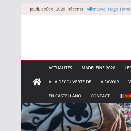
Passer
Récents :
Villeneuve, Hugo Tarbel
jeudi, août 6, 2026
au
Escalafón 2026 – mata
Escalafón 2026 – novill
contenu
Les brèves du jeudi 6 
Les brèves du mercredi
ACTUALITÉS
MADELEINE 2026
LE
A LA DÉCOUVERTE DE
A SAVOIR
V
EN CASTELLANO
CONTACT