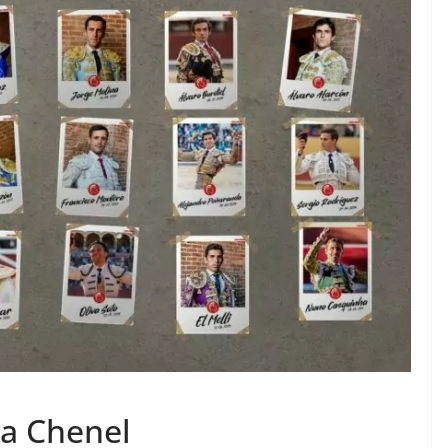
TAURINES 2026
ACTUALITÉS TAURINES
PHOTOS TAURINES 2026
ure en
Bayonne, la corrida des
fêtes en photos
17/07/2026
Tertulias
pa Chenel