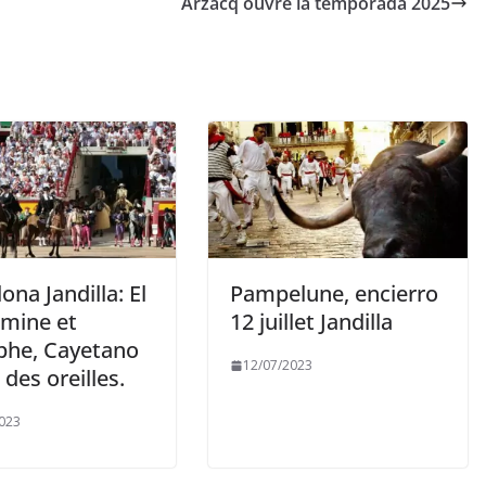
Arzacq ouvre la temporada 2025
na Jandilla: El
Pampelune, encierro
omine et
12 juillet Jandilla
phe, Cayetano
12/07/2023
des oreilles.
023