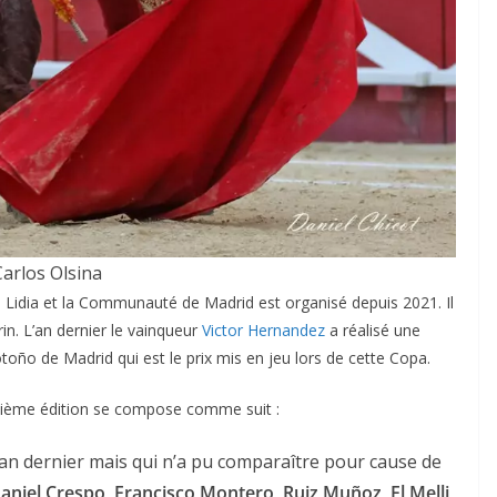
ACTUALITÉS TAURINES
CHRONIQUES TAURINES 2026
des
Istres : la feria des
Carlos Olsina
 Lidia et la Communauté de Madrid est organisé depuis 2021. Il
ultimes émotions
n. L’an dernier le vainqueur
Victor Hernandez
a réalisé une
u
18/06/2026
Olivier Castelnau
 otoño de Madrid qui est le prix mis en jeu lors de cette Copa.
quième édition se compose comme suit :
l’an dernier mais qui n’a pu comparaître pour cause de
aniel Crespo, Francisco Montero, Ruiz Muñoz, El Melli,