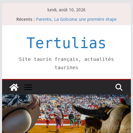
Passer
lundi, août 10, 2026
au
Récents :
Parentis, La Golosina: une première étape
contenu
Les brèves du lundi 10 août
A Parentis, à part les brindis……
Les brèves du dimanche 9 août
Tertulias
Coup de foudre à Soustons
Site taurin français, actualités
taurines