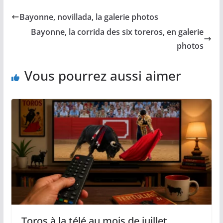
b
l
L
s
a
Bayonne, novillada, la galerie photos
o
i
A
g
o
n
p
e
Bayonne, la corrida des six toreros, en galerie
k
k
p
r
photos
Vous pourrez aussi aimer
Toros à la télé au mois de juillet