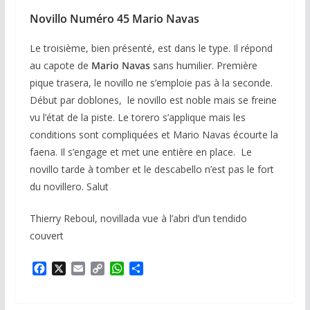
Novillo Numéro 45 Mario Navas
Le troisième, bien présenté, est dans le type. Il répond
au capote de
Mario Navas
sans humilier. Première
pique trasera, le novillo ne s’emploie pas à la seconde.
Début par doblones, le novillo est noble mais se freine
vu l’état de la piste. Le torero s’applique mais les
conditions sont compliquées et Mario Navas écourte la
faena. Il s’engage et met une entière en place. Le
novillo tarde à tomber et le descabello n’est pas le fort
du novillero. Salut
Thierry Reboul, novillada vue à l’abri d’un tendido
couvert
F
X
E
C
W
P
a
m
o
h
a
c
a
p
a
r
e
i
y
t
t