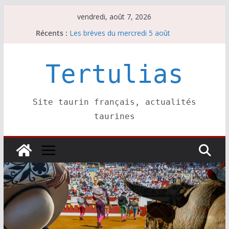
Passer
vendredi, août 7, 2026
au
Récents :
Les brèves du mercredi 5 août
contenu
Les brèves du vendredi 7 août
Escalafón 2026 – matadors de toros-
Escalafón 2026 – novilleros –
Tertulias
Les brèves du jeudi 6 août
Site taurin français, actualités
taurines