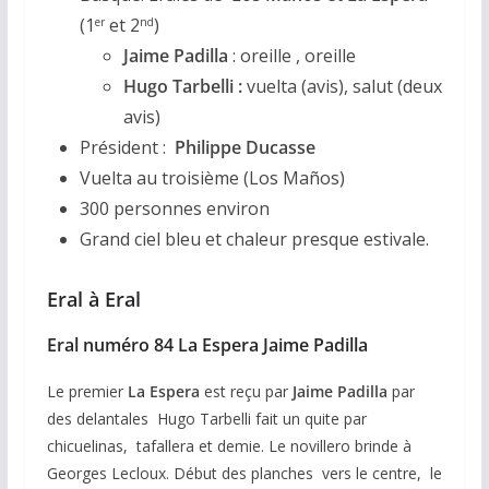
(1
et 2
)
er
nd
Jaime Padilla
: oreille , oreille
Hugo Tarbelli :
vuelta (avis), salut (deux
avis)
Président :
Philippe Ducasse
Vuelta au troisième (Los Maños)
300 personnes environ
Grand ciel bleu et chaleur presque estivale.
Eral à Eral
Eral numéro 84 La Espera Jaime Padilla
Le premier
La Espera
est reçu par
Jaime Padilla
par
des delantales Hugo Tarbelli fait un quite par
chicuelinas, tafallera et demie. Le novillero brinde à
Georges Lecloux. Début des planches vers le centre, le