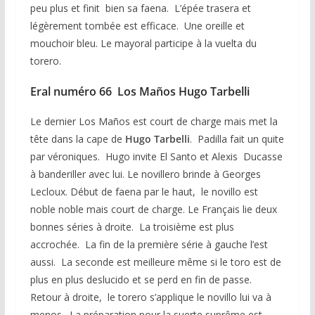
peu plus et finit bien sa faena. L’épée trasera et
légèrement tombée est efficace. Une oreille et
mouchoir bleu. Le mayoral participe à la vuelta du
torero.
Eral numéro 66 Los Maños Hugo Tarbelli
Le dernier Los Maños est court de charge mais met la
tête dans la cape de
Hugo Tarbelli
. Padilla fait un quite
par véroniques. Hugo invite El Santo et Alexis Ducasse
à banderiller avec lui. Le novillero brinde à Georges
Lecloux. Début de faena par le haut, le novillo est
noble noble mais court de charge. Le Français lie deux
bonnes séries à droite. La troisième est plus
accrochée. La fin de la première série à gauche l’est
aussi. La seconde est meilleure même si le toro est de
plus en plus deslucido et se perd en fin de passe.
Retour à droite, le torero s’applique le novillo lui va à
menos. La préparation pour la suerte suprême est