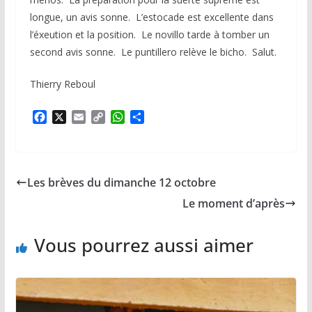
longue, un avis sonne. L’estocade est excellente dans
l’éxeution et la position. Le novillo tarde à tomber un
second avis sonne. Le puntillero relève le bicho. Salut.
Thierry Reboul
F
X
E
C
W
P
a
m
o
h
a
c
a
p
a
r
e
i
y
t
t
b
l
L
s
a
Les brèves du dimanche 12 octobre
o
i
A
g
o
n
p
e
Le moment d’après
k
k
p
r
Vous pourrez aussi aimer