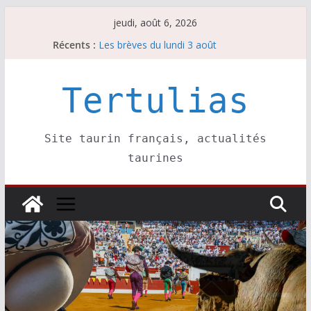
Passer
jeudi, août 6, 2026
au
Récents :
Les brèves du lundi 3 août
contenu
Les brèves du mercredi 5 août
Villeneuve, Hugo Tarbelli confirme.
Les brèves du mardi 4 août
Tertulias
La Sokamuturra de Pasai Donibane
Site taurin français, actualités
taurines