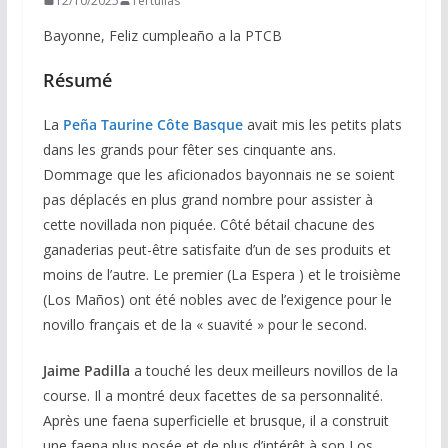
12/10/2025
Tertulias
Bayonne, Feliz cumpleaño a la PTCB
Résumé
La
Peña Taurine Côte Basque
avait mis les petits plats
dans les grands pour fêter ses cinquante ans.
Dommage que les aficionados bayonnais ne se soient
pas déplacés en plus grand nombre pour assister à
cette novillada non piquée. Côté bétail chacune des
ganaderias peut-être satisfaite d’un de ses produits et
moins de l’autre. Le premier (La Espera ) et le troisième
(Los Maños) ont été nobles avec de l’exigence pour le
novillo français et de la « suavité » pour le second.
Jaime Padilla
a touché les deux meilleurs novillos de la
course. Il a montré deux facettes de sa personnalité.
Après une faena superficielle et brusque, il a construit
une faena plus posée et de plus d’intérêt à son Los