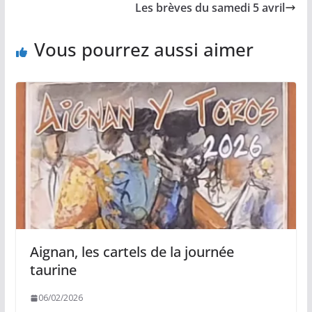
o
n
p
e
Les brèves du samedi 5 avril
k
k
p
r
Vous pourrez aussi aimer
Aignan, les cartels de la journée
taurine
06/02/2026