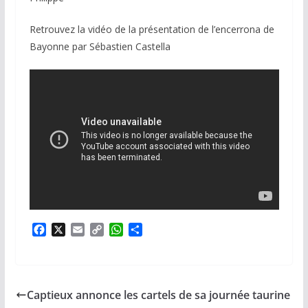
Retrouvez la vidéo de la présentation de l’encerrona de
Bayonne par Sébastien Castella
F
X
E
C
W
P
a
m
o
h
a
c
a
p
a
r
e
i
y
t
t
b
l
L
s
a
Captieux annonce les cartels de sa journée taurine
o
i
A
g