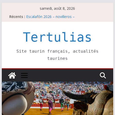
Passer
samedi, août 8, 2026
au
Récents :
Escalafón 2026 – novilleros –
contenu
Les brèves du samedi 8 août
Maurrin, rendez vous est pris pour l’an prochain.
Les brèves du vendredi 7 août
Tertulias
Escalafón 2026 – matadors de toros-
Site taurin français, actualités
taurines