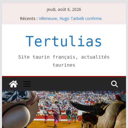
Passer
jeudi, août 6, 2026
au
Récents :
Les brèves du mercredi 5 août
contenu
Villeneuve, Hugo Tarbelli confirme.
Escalafón 2026 – matadors de toros-
Escalafón 2026 – novilleros –
Tertulias
Les brèves du jeudi 6 août
Site taurin français, actualités
taurines