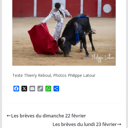
Texte Thierry Reboul, Photos Philippe Latour
F
X
E
C
W
P
a
m
o
h
a
c
a
p
a
r
e
i
y
t
t
b
l
L
s
a
Les brèves du dimanche 22 février
o
i
A
g
o
n
p
e
Les brèves du lundi 23 février