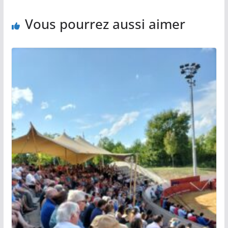
k
k
p
r
Vous pourrez aussi aimer