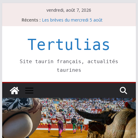
Passer
vendredi, août 7, 2026
au
Récents :
Les brèves du mercredi 5 août
contenu
Les brèves du vendredi 7 août
Escalafón 2026 – matadors de toros-
Escalafón 2026 – novilleros –
Tertulias
Les brèves du jeudi 6 août
Site taurin français, actualités
taurines