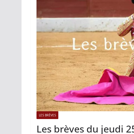
ACTUALITÉS TAURINES
PHOTOS 
Istres, l’ouvert
photos
19/06/2026
Tertulias
LES BRÈVES
Les brèves du jeudi 2