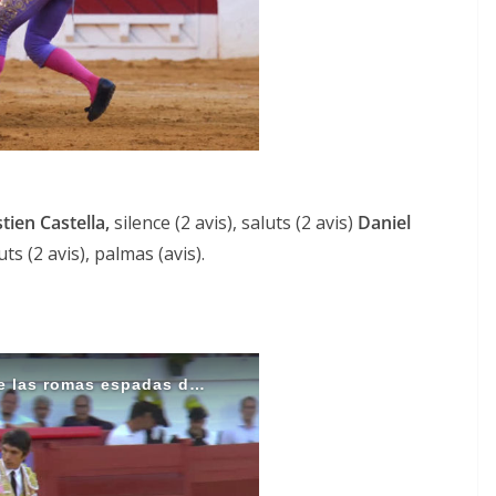
ACTUALITÉS TAURINES
ien Castella,
silence (2 avis), saluts (2 avis)
Daniel
CHRONIQUES TAURINES 2026
ts (2 avis), palmas (avis).
des
Istres : la feria des
ultimes émotions
u
18/06/2026
Olivier Castelnau