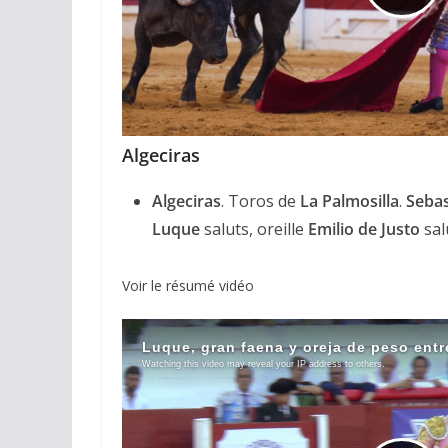
Algeciras
ACTUALITÉS TAURINES
Algeciras
. Toros de
La Palmosilla
.
Sebast
CHRONIQUES TAURINES 2026
Luque
saluts, oreille
Emilio de Justo
salu
Arles : au seuil 
espérances.
Voir le résumé vidéo
02/04/2026
Olivier Castelna