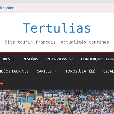
 5 août
li confirme.
dors de toros-
eros –
août
Tertulias
Site taurin français, actualités taurines
S BRÈVES
RESEÑAS
INTERVIEWS
CHRONIQUES TAUR
IDÉOS TAURINES
CARTELS
TOROS À LA TÉLÉ
ESCA