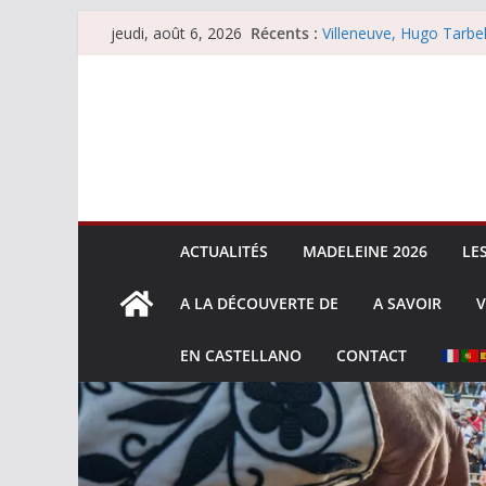
Les brèves du mercredi
Passer
Récents :
jeudi, août 6, 2026
Villeneuve, Hugo Tarbel
au
Escalafón 2026 – mata
Escalafón 2026 – novill
contenu
Les brèves du jeudi 6 
ACTUALITÉS
MADELEINE 2026
LE
A LA DÉCOUVERTE DE
A SAVOIR
V
EN CASTELLANO
CONTACT