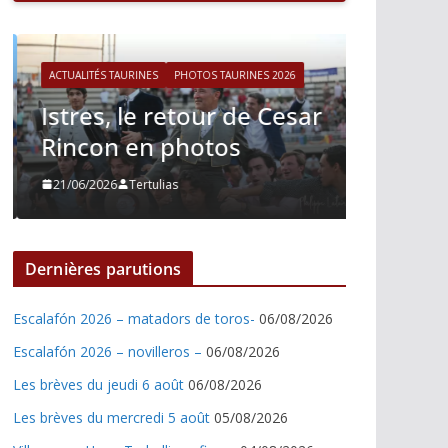
ACTUALITÉS TAURINES
PHOTOS TAURINES 2026
ACTUALITÉS T
Istres, le retour de Cesar
Istres,
Rincon en photos
Nino J
21/06/2026
Tertulias
21/06/2026
Dernières parutions
Escalafón 2026 – matadors de toros-
06/08/2026
Escalafón 2026 – novilleros –
06/08/2026
Les brèves du jeudi 6 août
06/08/2026
Les brèves du mercredi 5 août
05/08/2026