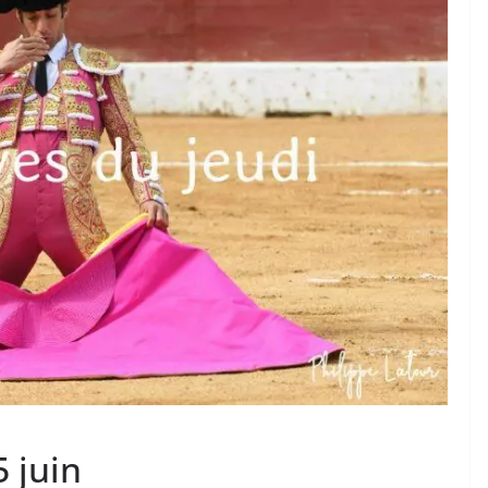
TAURINES 2026
ACTUALITÉS TAURINES
PHOTOS TAURINES 2026
ure en
Bayonne, la corrida des
fêtes en photos
17/07/2026
Tertulias
5 juin