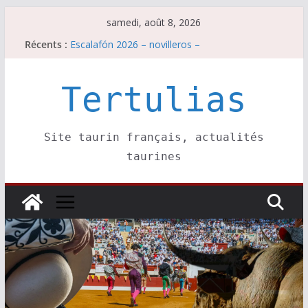
Passer
samedi, août 8, 2026
au
Récents :
Escalafón 2026 – matadors de toros-
contenu
Escalafón 2026 – novilleros –
Les brèves du samedi 8 août
Maurrin, rendez vous est pris pour l’an prochain.
Tertulias
Les brèves du vendredi 7 août
Site taurin français, actualités
taurines