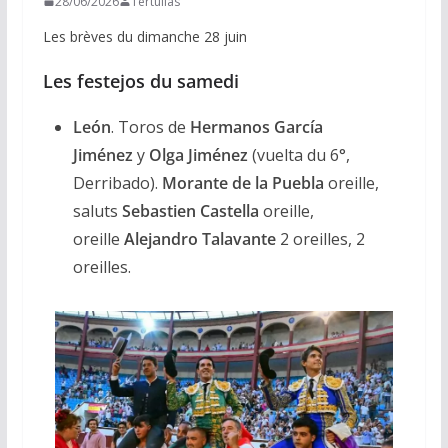
28/06/2026
Tertulias
Les brèves du dimanche 28 juin
Les festejos du samedi
León
. Toros de
Hermanos García
Jiménez
y
Olga Jiménez
(vuelta du 6°,
Derribado).
Morante de la Puebla
oreille,
saluts
Sebastien Castella
oreille,
oreille
Alejandro Talavante
2 oreilles, 2
oreilles.