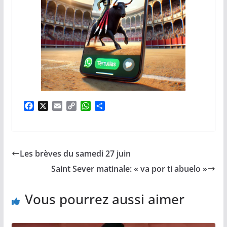
F
X
E
C
W
P
a
m
o
h
a
c
a
p
a
r
e
i
y
t
t
b
l
L
s
a
Les brèves du samedi 27 juin
o
i
A
g
o
n
p
e
Saint Sever matinale: « va por ti abuelo »
k
k
p
r
Vous pourrez aussi aimer