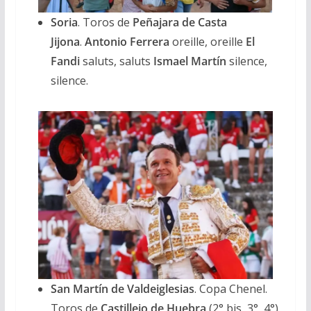
Soria
. Toros de
Peñajara de Casta
Jijona
.
Antonio Ferrera
oreille, oreille
El
Fandi
saluts, saluts
Ismael
Martín
silence,
silence.
San Martín de Valdeiglesias
. Copa Chenel.
Toros de
Castillejo de Huebra
(2° bis, 3°, 4°)