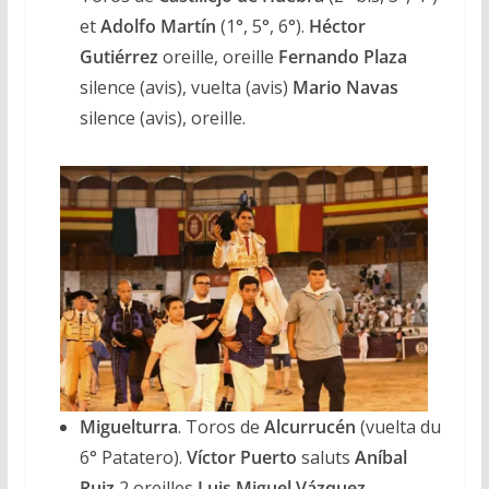
et
Adolfo Martín
(1°, 5°, 6°).
Héctor
Gutiérrez
oreille, oreille
Fernando Plaza
silence (avis), vuelta (avis)
Mario Navas
silence (avis), oreille.
Miguelturra
. Toros de
Alcurrucén
(vuelta du
6° Patatero).
Víctor Puerto
saluts
Aníbal
Ruiz
2 oreilles
Luis Miguel Vázquez