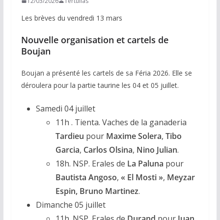
12/03/2026
Tertulias
Les brèves du vendredi 13 mars
Nouvelle organisation et cartels de
Boujan
Boujan a présenté les cartels de sa Féria 2026. Elle se
déroulera pour la partie taurine les 04 et 05 juillet.
Samedi 04 juillet
11h . Tienta. Vaches de la ganaderia
Tardieu
pour
Maxime Solera
,
Tibo
Garcia
,
Carlos Olsina
,
Nino Julian
.
18h. NSP. Erales de
La
Paluna
pour
Bautista Angoso
,
« El Mosti »
,
Meyzar
Espin,
Bruno Martinez
.
Dimanche 05 juillet
11h. NSP. Erales de
Durand
pour
Juan