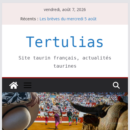
Passer
vendredi, août 7, 2026
au
Récents :
Les brèves du mercredi 5 août
contenu
Les brèves du vendredi 7 août
Escalafón 2026 – matadors de toros-
Escalafón 2026 – novilleros –
Tertulias
Les brèves du jeudi 6 août
Site taurin français, actualités
taurines