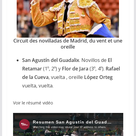
Circuit des novilladas de Madrid, du vent et une
oreille
San Agustín del Guadalix
. Novillos de
El
Retamar
(1º, 2º) y
Flor de Jara
(3º, 4º).
Rafael
de la Cueva
, vuelta , oreille
López Orteg
vuelta, vuelta.
Voir le résumé vidéo