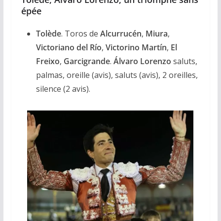
épée
Tolède
. Toros de
Alcurrucén
,
Miura
,
Victoriano del Río
,
Victorino Martín
,
El
Freixo
,
Garcigrande
.
Álvaro Lorenzo
saluts,
palmas, oreille (avis), saluts (avis), 2 oreilles,
silence (2 avis).