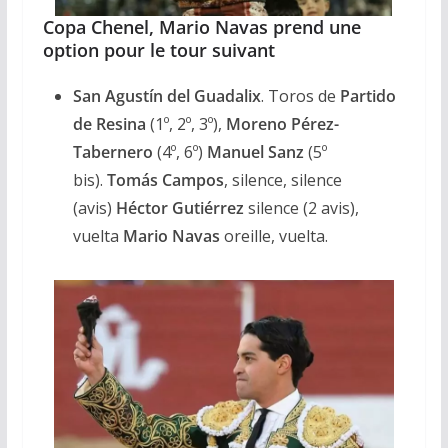
Copa Chenel, Mario Navas prend une
option pour le tour suivant
San Agustín del Guadalix
. Toros de
Partido
de Resina
(1º, 2º, 3º),
Moreno Pérez-
Tabernero
(4º, 6º)
Manuel Sanz
(5º
bis).
Tomás Campos
, silence, silence
(avis)
Héctor Gutiérrez
silence (2 avis),
vuelta
Mario Navas
oreille, vuelta.