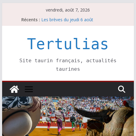
Passer
vendredi, août 7, 2026
au
Escalafón 2026 – novilleros –
Récents :
contenu
Les brèves du jeudi 6 août
Les brèves du mercredi 5 août
Les brèves du vendredi 7 août
Tertulias
Escalafón 2026 – matadors de toros-
Site taurin français, actualités
taurines