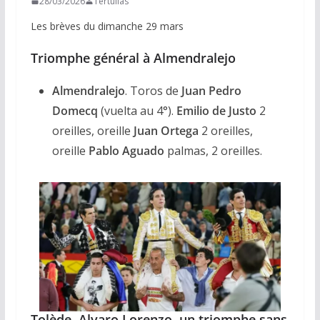
28/03/2026
Tertulias
Les brèves du dimanche 29 mars
Triomphe général à Almendralejo
Almendralejo
. Toros de
Juan Pedro
Domecq
(vuelta au 4°).
Emilio de Justo
2
oreilles, oreille
Juan Ortega
2 oreilles,
oreille
Pablo Aguado
palmas, 2 oreilles.
Tolède, Alvaro Lorenzo, un triomphe sans