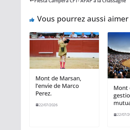
Fiesta Campera CFT- AFAP à la Chassagne
o
i
A
g
o
n
p
e
k
k
p
r
Vous pourrez aussi aimer
Mont de Marsan,
l’envie de Marco
Mont 
Perez.
gesti
mutua
22/07/2026
22/07/2