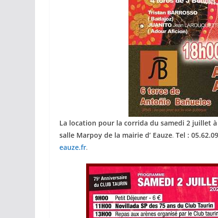
ACTUALITÉS TAURINES
CHRONIQUES TAURINES 2026
Arles : au seuil
La location pour la corrida du samedi 2 juillet à
espérances.
salle Marpoy de la mairie d’ Eauze
.
Tel : 05.62.0
eauze.fr
.
02/04/2026
Olivier Casteln