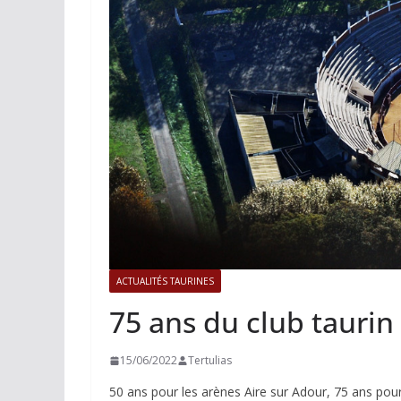
ACTUALITÉS TAURINES
PHOTOS
Istres, l’ouvert
photos
19/06/2026
Tertulias
ACTUALITÉS TAURINES
75 ans du club taurin
15/06/2022
Tertulias
50 ans pour les arènes Aire sur Adour, 75 ans pour 