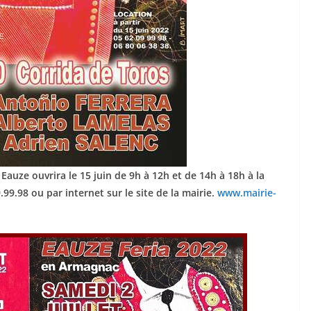
ACTUALITÉS TAURINES
CHRONIQUES TAURINES 2026
 des
Istres : la feria des
 Eauze ouvrira le 15 juin de 9h à 12h et de 14h à 18h à la
ultimes émotions
9.99.98 ou par internet sur le site de la mairie.
www.mairie-
au
18/06/2026
Olivier Castelnau