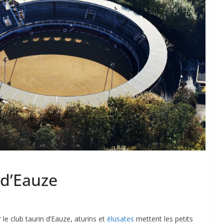
 TAURINES 2026
ACTUALITÉS TAURINES
PHOTOS TAURINES 2026
ure en
Bayonne, la corrida des
fêtes en photos
17/07/2026
Tertulias
 d’Eauze
le club taurin d’Eauze, aturins et
élusates
mettent les petits