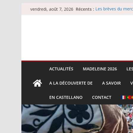
Passer
Récents :
Les brèves du merc
vendredi, août 7, 2026
au
Les brèves du vend
Escalafón 2026 – m
contenu
Escalafón 2026 – no
Les brèves du jeudi
ACTUALITÉS
MADELEINE 2026
LE
A LA DÉCOUVERTE DE
A SAVOIR
V
EN CASTELLANO
CONTACT