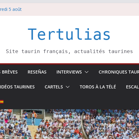
redi 5 août
redi 7 août
atadors de toros-
villeros –
Tertulias
 6 août
Site taurin français, actualités taurines
S BRÈVES
RESEÑAS
INTERVIEWS
CHRONIQUES TAUR
IDÉOS TAURINES
CARTELS
TOROS À LA TÉLÉ
ESCA