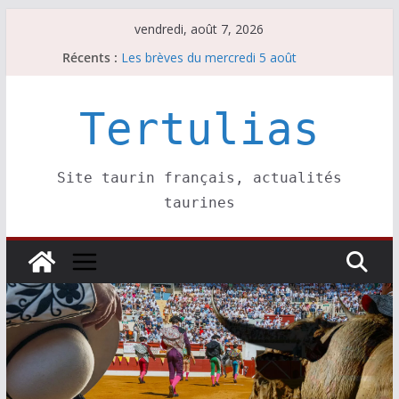
Passer
vendredi, août 7, 2026
au
Les brèves du jeudi 6 août
Récents :
Les brèves du mercredi 5 août
contenu
Les brèves du vendredi 7 août
Escalafón 2026 – matadors de toros-
Tertulias
Escalafón 2026 – novilleros –
Site taurin français, actualités
taurines