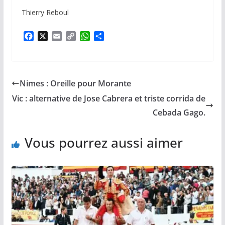
Thierry Reboul
F
X
E
C
W
P
a
m
o
h
a
c
a
p
a
r
e
i
y
t
t
b
l
L
s
a
Nimes : Oreille pour Morante
o
i
A
g
o
n
p
e
Vic : alternative de Jose Cabrera et triste corrida de
k
k
p
r
Cebada Gago.
Vous pourrez aussi aimer