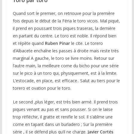
Toro par toro
Quand sort le premier, on retriouve pour la première
fois depuis le début de la Féria le toro vicois. Mal piqué,
il prend en poussant trois piques traseras, la dernière
en partant du centre. Le toro est noble. Il répond bien
et répète quand
Ruben Pinar
le cite. Le torero
d’Albacete enchaîne les passes à droite mais reste très
marginal A gauche, le toro se livre moins. Retour sur
l’autre main, la meilleure corne du bicho pour une série
sur le pico à un toro qui, physiquement, est à la limite.
L’estocade, en place, est efficace.. Salut au tiers pour le
torero et ovation pour le toro.
Le second ,plus léger, est très bien armé. Il prend trois
piques venant au pas et sans pousser. Si on le laiise
trop réfléchir, il gratte et renifle le sol. Il s’abîme une
corne en tapant dans un burladero ; Sur la première
série , il se défend plus qu’il ne charge.
Javier Cortés