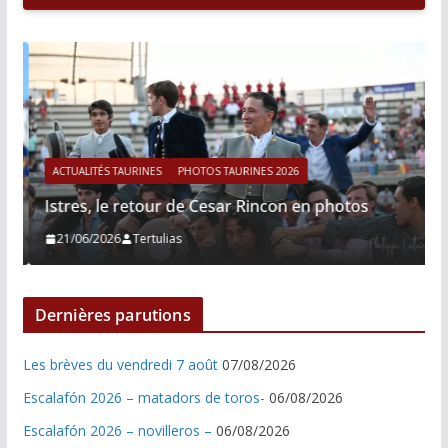
ACTUALITÉS TAURINES
PHOTOS TAURINES 2026
Istres, le retour de Cesar Rincon en photos
21/06/2026
Tertulias
Dernières parutions
Les brèves du vendredi 7 août
07/08/2026
Escalafón 2026 – matadors de toros-
06/08/2026
Escalafón 2026 – novilleros –
06/08/2026