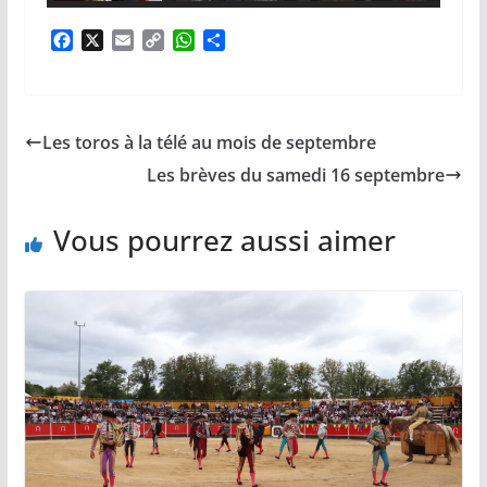
F
X
E
C
W
P
a
m
o
h
a
c
a
p
a
r
e
i
y
t
t
b
l
L
s
a
Les toros à la télé au mois de septembre
o
i
A
g
o
n
p
e
Les brèves du samedi 16 septembre
k
k
p
r
Vous pourrez aussi aimer