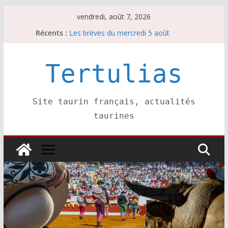
Passer
vendredi, août 7, 2026
au
Récents :
Les brèves du mercredi 5 août
contenu
Les brèves du vendredi 7 août
Escalafón 2026 – matadors de toros-
Escalafón 2026 – novilleros –
Tertulias
Les brèves du jeudi 6 août
Site taurin français, actualités
taurines