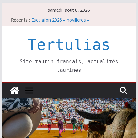
Passer
samedi, août 8, 2026
au
Récents :
Escalafón 2026 – novilleros –
contenu
Les brèves du samedi 8 août
Maurrin, rendez vous est pris pour l’an prochain.
Les brèves du vendredi 7 août
Tertulias
Escalafón 2026 – matadors de toros-
Site taurin français, actualités
taurines