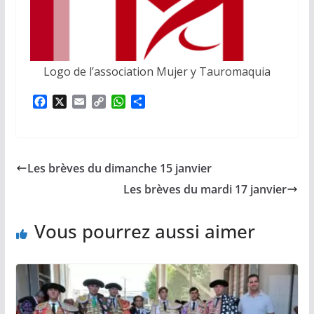
Logo de l’association Mujer y Tauromaquia
F
X
E
C
W
P
a
m
o
h
a
c
a
p
a
r
e
i
y
t
t
b
l
L
s
a
Les brèves du dimanche 15 janvier
o
i
A
g
o
n
p
e
Les brèves du mardi 17 janvier
k
k
p
r
Vous pourrez aussi aimer