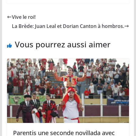
c
a
p
a
r
e
i
y
t
t
b
l
L
s
a
Vive le roi!
o
i
A
g
o
n
p
e
La Brède: Juan Leal et Dorian Canton à hombros.
k
k
p
r
Vous pourrez aussi aimer
Parentis une seconde novillada avec