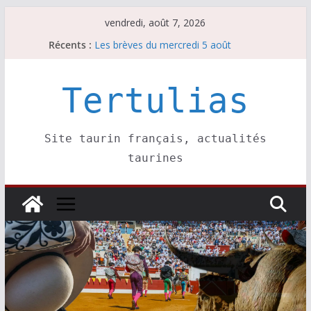
Passer
vendredi, août 7, 2026
au
Récents :
Les brèves du mercredi 5 août
contenu
Les brèves du vendredi 7 août
Escalafón 2026 – matadors de toros-
Escalafón 2026 – novilleros –
Tertulias
Les brèves du jeudi 6 août
Site taurin français, actualités
taurines