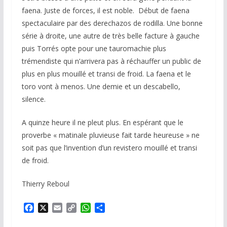
faena. Juste de forces, il est noble. Début de faena
spectaculaire par des derechazos de rodilla. Une bonne
série à droite, une autre de très belle facture à gauche
puis Torrés opte pour une tauromachie plus
trémendiste qui n’arrivera pas à réchauffer un public de
plus en plus mouillé et transi de froid. La faena et le
toro vont à menos. Une demie et un descabello,
silence.
A quinze heure il ne pleut plus. En espérant que le
proverbe « matinale pluvieuse fait tarde heureuse » ne
soit pas que l’invention d’un revistero mouillé et transi
de froid.
Thierry Reboul
F
X
E
C
W
P
a
m
o
h
a