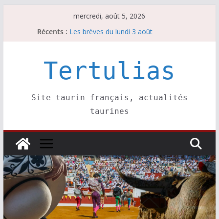
Passer
mercredi, août 5, 2026
au
La Sokamuturra de Pasai Donibane
Récents :
Les brèves du lundi 3 août
contenu
Les brèves du mercredi 5 août
Villeneuve, Hugo Tarbelli confirme.
Tertulias
Les brèves du mardi 4 août
Site taurin français, actualités
taurines