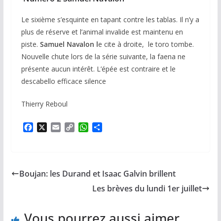
Le sixième s’esquinte en tapant contre les tablas. Il n’y a
plus de réserve et l’animal invalide est maintenu en
piste.
Samuel Navalon l
e cite à droite, le toro tombe.
Nouvelle chute lors de la série suivante, la faena ne
présente aucun intérêt. L’épée est contraire et le
descabello efficace silence
Thierry Reboul
F
X
E
C
W
P
a
m
o
h
a
c
a
p
a
r
e
i
y
t
t
b
l
L
s
a
Boujan: les Durand et Isaac Galvin brillent
o
i
A
g
o
n
p
e
Les brèves du lundi 1er juillet
k
k
p
r
Vous pourrez aussi aimer